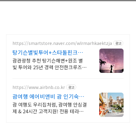
https://smartstore.naver.com/wlrmarhkaektzja
광고
탕기슨별빛투어+스타돌핀크루
즈 패키지 특가 상품/ 완납
괌관광청 추천 탕기슨해변+원조 별
빛 투어와 25년 경력 안전한크루즈가
만났습니다!
https://www.airbnb.co.kr
광고
괌여행 에어비앤비 괌 인기숙소
둘러보기
괌 여행도 우리집처럼, 괌여행 안심결
제 & 24시간 고객지원! 전용 테라스
와 바비큐 그릴이 제공되는 숙소를 예
약하세요.