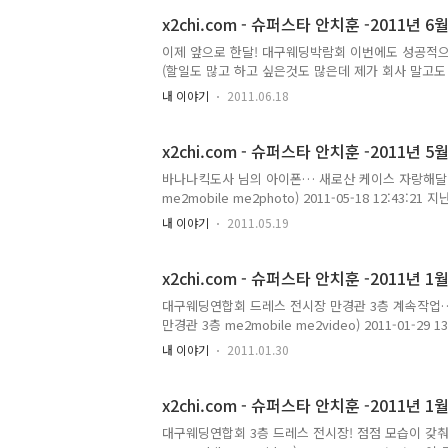
x2chi.com - 슈퍼스타 안치훈 -2011년 6월
이제 앞으로 한달! 대구웨딩박람회 이번에도 성공적으
(할일도 많고 하고 싶은것도 많은데 제가 회사 말고
만... 대구웨딩연합회 (주)프로홈 me2photo) 2011-0
내 이야기
2011.06.18
투데이 내용입니다.
x2chi.com - 슈퍼스타 안치훈 -2011년 5월
바나나킥도사 님의 아이폰… 새로산 케이스 자랑해달라
me2mobile me2photo) 2011-05-18 12:43
정리 좀 하랬더니…..(본인 허락하에 올립니다... ㅋㅋ 
내 이야기
2011.05.19
me2photo) 2011-05-18 13:03:46 바나나킥
개 안돼는데 나한테 다 붙였음…ㅋㅋ(밍숭맹숭한 놈이라
me2mobile me2photo) 2011-05-18 14:32
x2chi.com - 슈퍼스타 안치훈 -2011년 1월
대구웨딩연합회 드레스 전시장 만경관 3층 계속작업…
만경관 3층 me2mobile me2video) 2011-01-2
mbc 트릭아트 특별전 me2mobile me2photo) 2
내 이야기
2011.01.30
(내가 바로 슈퍼스타! 2fb me2mobile me2photo)
맛있다…소주뚜껑 하트♥ 버젼!(2fb 발 과메기 삼각로타리 우
23:52:47 이 글은 슈퍼스타님의 2011년 1월 29일..
x2chi.com - 슈퍼스타 안치훈 -2011년 1월
대구웨딩연합회 3층 드레스 전시장! 점점 모습이 갖