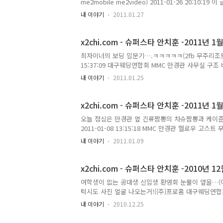
me2mobile me2video) 2011-01-26 20:10
내 이야기
2011.01.27
x2chi.com - 슈퍼스타 안치훈 -2011년 1월
최자이너의 보딩 입문기….ㅋㅋㅋㅋㅋ(2fb 무주리조트 스
15:37:09 대구웨딩연합회 MMC 만경관 사무실 구조
ㅋㅋ(대구웨딩연합회 사무실 구조 변경 책상 배치 me2mobi
내 이야기
2011.01.25
타님의 2011년 1월 24일의 미투데이 내용입니다.
x2chi.com - 슈퍼스타 안치훈 -2011년 1
오늘 점심은 만경관 옆 긴류짬뽕의 차슈짬뽕과 케이준짬뽕!
2011-01-08 13:15:18 MMC 만경관 헬로우 
헬로우 고스트 영화 MMC 만경관 15시 25분 차태현 강
내 이야기
2011.01.09
2011-01-08 13:52:13 우리 사무실 막내 용~
발부 디자이너 막내) 2011-01-08 13:54:32 
하는 말……….“안에 뭐 쑤실꺼 없나?”(헐 문을 쑤실
x2chi.com - 슈퍼스타 안치훈 -2010년 12
여학생이 없는 공대생 신입생 환영회 눈물이 앞을…(아 슬프다
턱시도 사진 얼굴 나오는거!((주)프로홈 대구웨딩연합회 턱시
23 15:44:52 대구 시내 815 미용실 서비스 개판
내 이야기
2010.12.25
가.. 못갈곳..(머리컷 하는데 1시간쯤 .. 이제 안가면 되는거
요! 잘해 드릴께요!(불면증 한동안 잘 자더니 음. 오늘은.)