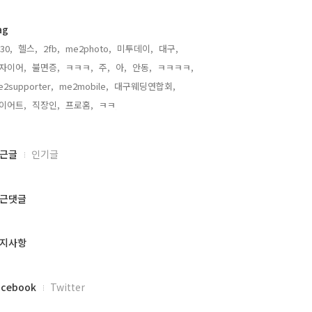
ag
30,
헬스,
2fb,
me2photo,
미투데이,
대구,
자이어,
불면증,
ㅋㅋㅋ,
주,
아,
안동,
ㅋㅋㅋㅋ,
2supporter,
me2mobile,
대구웨딩연합회,
이어트,
직장인,
프로홈,
ㅋㅋ,
근글
인기글
근댓글
지사항
acebook
Twitter