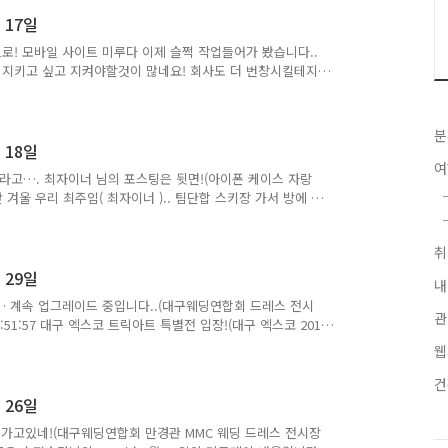
 17일
로! 모바일 사이트 미루다 이제 슬쩍 작업들어가 봤습니다..
도 지키고 싶고 지켜야할것이 많네요! 회사도 더 번창시킬테지
6-17 11:55:55 이 글은 슈퍼스타님의 2011년 6월 17일의 미
분
 18일
고…. 최자이너 님의 포스팅은 뒷면!(아이폰 케이스 자랑
:21 지난 겨울 우리 최주임( 최자이너 ).. 팀단합 스키장 가서 방에 짐
모자이크는 어떻게 하는지 모르겠다... 2fb me2mobile
도사님이 내 핸드폰 케이스에 붙여준 장식(?) ㅋㅋㅋ 하트랑 별은 몇
 이런 장식같은거 안붇이는데... 민망하네...ㅋㅋㅋ
:27 예비군 8년차인데…. 주특기 소대편성한..
 29일
내
 계속 업그레이드 중입니다..(대구웨딩연합회 드레스 전시
관
9 13:51:57 대구 엑스코 트릭아트 특별전 입장!(대구 엑스코 2011
011-01-29 15:10:59 안지랑 곱창골목 소주뚜껑에 슈퍼스타가!
웹
 2011-01-29 23:05:37 집근처 과메기 .. 여기 납품받는 과메기
리집 근처! me2mobile me2photo) 2011-01-29
 26일
춰가고있네!(대구웨딩연합회 만경관 MMC 웨딩 드레스 전시장