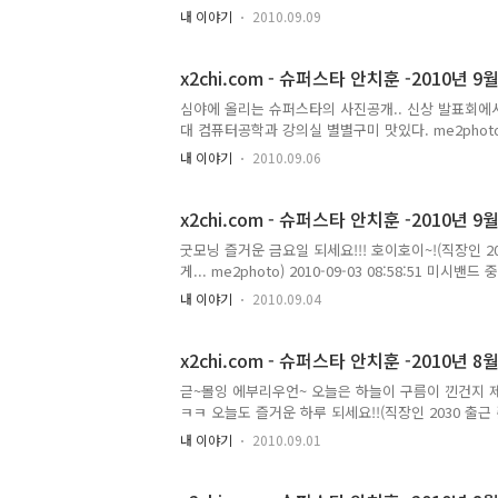
행복신공!! ㅋㅋㅋㅋ(아침 굿 모닝 즐거운 하루 되세요! 행
내 이야기
2010.09.09
08:33:40 네! 오늘은 이모님 휴무로 인해 예감좋은
by 통가라시 에 남긴 글(직장인 2030 점심 식사
이) 2010-09-08 12:55:43 아침에 올린 행복신공
x2chi.com - 슈퍼스타 안치훈 -2010년 9
심야에 올리는 슈퍼스타의 사진공개.. 신상 발표회에서
대 컴퓨터공학과 강의실 별별구미 맛있다. me2pho
관은? 2호관은?) 2010-09-05 00:44:52 새벽부
내 이야기
2010.09.06
(me2supporter) 2010-09-05 03:11:24 
((주)프로홈 대구웨딩연합회 프로필 촬영 단체 회사 식구 직
04:55:40 12년전 해동검도 다닐때 1단승단자 기념
x2chi.com - 슈퍼스타 안치훈 -2010년 9
굿모닝 즐거운 금요일 되세요!!! 호이호이~!(직장인 
게... me2photo) 2010-09-03 08:58:5
ㅋㅋ(me2music 연(戀) 중독) 2010-09-03 09:
내 이야기
2010.09.04
투 친구를 소개합니다!!! 서울사랑, 바나나킥도사, 루
녀, 하악하악, 후냐후냐, 향기나는유니온, 이웃집또터러, 
템 경영시스템 서비스솔루션 - 대구웨딩연합회 웨딩컨설팅 웨
x2chi.com - 슈퍼스타 안치훈 -2010년 8월
귿~몰잉 에부리우언~ 오늘은 하늘이 구름이 낀건지 
ㅋㅋ 오늘도 즐거운 하루 되세요!!(직장인 2030 출근 준비
는데 일파만파 .. 업그레이드 판도 나오고~! 웨딩팀
내 이야기
2010.09.01
직장인 (주)프로홈 개발팀 개발자 대구웨딩연합회 웨딩플래너 m
구웨딩연합회의 안땡땡 실장의 안실!! 왼쪽 어두 컴
사업부 직장인 2030 me2photo) 2010-08-31 10