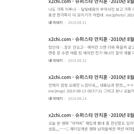
x2chi.com - 슈퍼스타 안치훈 -2010년 8월
나도 가족 미투나… 달빛태용의 부자사진 보고 가족 미
동생 한가족이 다 모이기가 어렵네. me2photo) 2010
간을 알수 없는 창문 없는 사무실 에어컨은 빵빵 ^^ 어
내 이야기
2010.08.31
(대구 직장인 2030 두통 월요병 술 창문없는 사무실 (주
13:28:46 이 글은 슈퍼스타님의 2010년 8월 30
x2chi.com - 슈퍼스타 안치훈 -2010년 8월
밤인데….잠은 안오고…에어컨 끄면 더워 죽을꺼 같
면증 잠 수면 여름 밤 에어컨 전기 에너지 절약 개뿔 더위 
좋은 님이 오늘 진급을 하셨네요~! 축하해요 임주임님…
내 이야기
2010.08.22
구웨딩연합회 연구개발부) 2010-08-21 10:20:
~~배고프닷! 식당에선 이모님의 잡채 냄새가 솔솔~~~~~~~~
토요일 근무자 요기요기 붙어요!!! 옙!!!! 토요일 출근 요
x2chi.com - 슈퍼스타 안치훈 -2010년 8월
언제지 엄청 오래전 느낌이네,,, 대표님과 한컷,,,ㅋㅋ
me2map) 2010-08-13 08:57:31 그러고 보니
(13일의 금요일) 2010-08-13 09:21:13 아
내 이야기
2010.08.14
바닦나간다… 커피 커피 커피 …. 나에게 커피는 잠을 깨
16:07:31 도이기의 살빠진 군대 시절… 공개!!!
지금은.... me2photo) 2010-08-13 18:31:13 
x2chi.com - 슈퍼스타 안치훈 -2010년 8월
오늘 본 영화 “아저씨” 재밌게 봤네 좀 잔인함도 있지
셨음,,,ㅡㅡ;; 재미있게본 영화 남자들에겐 액션 여자들