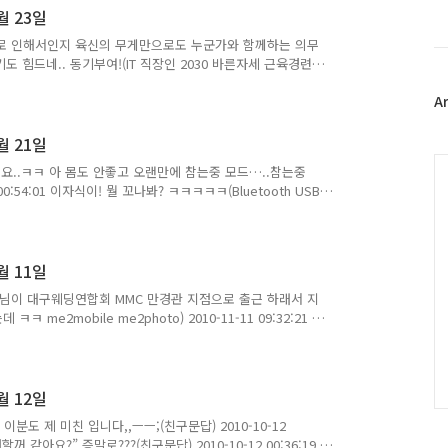
스
”.. ㅋㅋ..
월 23일
북
트
태로 인해서인지 육신의 무게만으로도 누군가와 함께하는 의무
위
 힘드네.. 동기부여!(IT 직장인 2030 바른자세 근육경련
각중 배탈나서 들은 수업의 내용을 쪽지시험 치는듯 심하게
터
A
2 08:24:02 아! 오늘이 동지였구나!! 동지 팥죽 알 21 개먹으라
플
 ㅡㅡ by 웅s 에 남긴 글(동지 冬至 24절후의 스물두 번
러
다. ) 2010-12-22 09:07:35 저번주에 생일이였는뎁 야
월 21일
그
C
인
해요..ㅋㅋ 아 몸도 안좋고 오랜만에 참는중 모드…..참는중
0:54:01 이자식이! 뭘 꼬나봐? ㅋㅋㅋㅋㅋ(Bluetooth USB
2010-12-21 12:24:49 HTC 디자이어 HD유저이며 스마트폰이야
릴 [크리스마스때 받고 싶은 선물?] SSD, i7 을 탑재한
ㅠㅠ 이 릴 까도남, 웅s, 준, 까칠한처리 에게로 ~! 미친 된
퓨리씨가 떠밀은 릴 [크리스마스때 받..
월 11일
사님이 대구웨딩연합회 MMC 만경관 지점으로 출근 하래서 지
me2mobile me2photo) 2010-11-11 09:32:21 인
 세팅도 하고 정신 없네 ㅋㅋㅋ 배고파 프흐흐(밥도 못먹고
e2mobile me2photo) 2010-11-11 12:49:26 나는
e2photo) 2010-11-11 14:16:37 이 글은 슈퍼스타님의
월 12일
분도 제 미친 입니다,,ㅡㅡ;(친구문답) 2010-10-12
 같아요?” 증말로???(친구문답) 2010-10-12 00:36:19 당