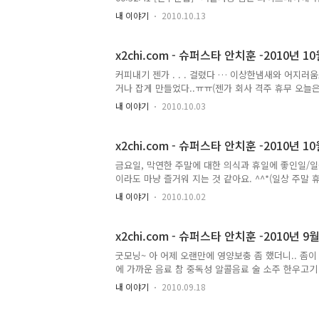
신이 좋아 하는 아이돌은? 2010-10-12 00:43:
내 이야기
2010.10.13
ㅋㅋ(me2mobile me2photo) 2010-10-12 
연속 잡고 에프킬라로 5마리 정도 잡았는데 또있을꺼 같
직까지 쌩쌩한데 겨울까지 버틸 라고 그러나 ㅠㅠ) 2010-10
x2chi.com - 슈퍼스타 안치훈 -2010년 10
커피내기 젠가 . . . 걸렸다 … 이상한냄새와 어지
거나 잡게 만들었다..ㅠㅠ(젠가 회사 격주 휴무 오늘은 근
2010-10-02 14:02:23 커피커피커피(커피 me2mobil
내 이야기
2010.10.03
이거 어질 어질 하이 집중 해야 되는데 잘안되고…ㅠ
동 중앙파출소 옆에 이바토해 2000 이라고 적혀 있던 
2010-10-02 14:50:01 오늘 토요일인데 지금까지
x2chi.com - 슈퍼스타 안치훈 -2010년 10
금요일, 막연한 주말에 대한 의식과 휴일에 좋인일/일
이라도 마냥 즐거워 지는 것 같아요. ^^*(일상 주말
가를 먼저 생각 하는 버릇 때문에 두려움,의심,,,,위로,희망
내 이야기
2010.10.02
01 08:40:05 오늘 미투데이 친구 20여명 이상 
정신 채리네,,ㅋㅋㅋ) 2010-10-01 12:41:23
놀이 직장인 me2mobile me2photo) 2010-10-01 
x2chi.com - 슈퍼스타 안치훈 -2010년 9월
굿모닝~ 아 어제 오랜만에 영양보충 좀 했더니.. 좀이
에 가까운 음료 참 중독성 알콜음료 술 소주 한우고기 산오
06:50:12 추석 잘 버티고 9월 까지 마감 프로젝트
내 이야기
2010.09.18
어트 목표의 위기…. 업무 완성도의 위기…. 그래도 
이어트 살들을 근육으로 몸을 가볍게 체중보다는 체력) 20