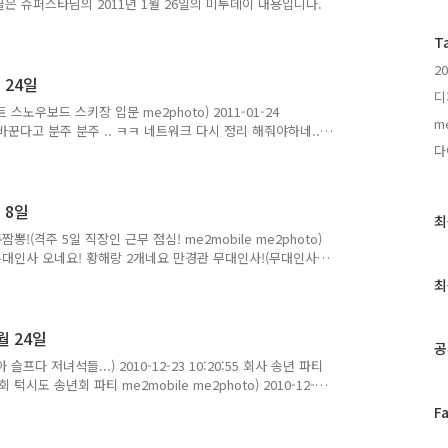
:19 이 글은 슈퍼스타님의 2011년 1월 26일의 미투데이 내용입니다.
T
20
 24일
디
노우보드 스키장 입문 me2photo) 2011-01-24
me
 바꾼다고 분주 분주 .. ㅋㅋ 네트워크 다시 정리 해줘야하네..
le me2photo) 2011-01-24 16:31:47 이 글은 슈퍼스
다
월 8일
최
최
(격주 5일 직장인 근무 점심! me2mobile me2photo)
근
고스트 무대인사 오네요! 황해랑 2개네요 만경관 무대인사!(무대인사
글
예원 이문수 천보근 김영탁 me2mobile me2photo)
과
최
이를 소개 합니다…^^(친구소개 용 (주)프로홈 대구웨딩연합회 연구개
인
후임 녀석 창고에 들어갔는데 장난으로 문을 “딸깍” 했더니….안에서
기
래나? ㅋㅋㅋ 나름 귀여운 녀석인데 말하..
월 24일
글
공
 저녀석들...) 2010-12-23 10:20:55 회사 송년 파티
도 송년회 파티 me2mobile me2photo) 2010-12-
 쩌네 기다리는건 뭐 좀 참는데 샴푸 하다말고 어디가고 없어.. 안
페
F
다..ㅋㅋ me2mobile) 2010-12-23 16:05:55 잠님. 오세
이
 2010-12-24 03:29:34 이여사님의 모닝 SMS~ “아들아