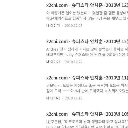
오늘이 음력생일이다 즐거운하루되어라 엄마미역국먹었다
x2chi.com - 슈퍼스타 안치훈 -2010년 12
아 어떻게든 일어는 났는데… 몇일간 좀 힘든 몸상
감,단체의식으로 집중하지 않는 이상 몸은 세우고 있기도
직업병 등 허리 허벅지 요몇일 했던이야기 되세겨 생
내 이야기
2010.12.23
가물하고 혼란한데 ... 아침부터,,,아...) 2010-12-2
네.. 그럼 할아부지는 80 개드셔야죠 지켜보겠슴……….
째 절기. 일년 중에서 밤이 가장 길고 낮이 가장 짧은 날이
x2chi.com - 슈퍼스타 안치훈 -2010년 12
쿠..
Andrea 전 이상하게 피자는 많이 못먹는데 좋아는 
배고프지만…. by 슈퍼스타 에 남긴 글 2010-12-21 0
Dongle 블루투스 동글 me2mobile me2photo) 
내 이야기
2010.12.22
기로 친해져서 나를 개그미투에 빠지게한 재랙재랙이 준 
고성능 PC? 요즘 내컴이 폭행을 좀 당하더니 미친듯… 
지 일주일만에 지지자 1등 자리 뚫고 올라올 기세인 
x2chi.com - 슈퍼스타 안치훈 -2010년 11
굿모닝…..오늘은 지점으로 출근 ㅋㅋ(아 오늘은 이
점에 도착 ㅡㅡ 아 9시 반에 도착했다 10시까지오랬는데 ㅋㅋ 
제 2층 작업 지문인식 출퇴근 프로그램 세팅하고 보안
내 이야기
2010.11.12
작업중 흐흐 대구웨딩연합회 만경관 MMC 지점 웨딩 사업부 m
원래 슈퍼스타 였는데 .. 근데 빼빼로는?(me2mobile m
2010년 11월 11일의 미투데이 내용입니다.
x2chi.com - 슈퍼스타 안치훈 -2010년 10
[친구문답] “미투도우미 님과 생일파티 하고 싶나요?” 이
00:32:41 [친구문답] “서울사랑 님은 화이트데이에 뭐할꺼