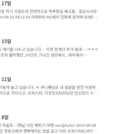
2달은 더있어야 하는데,,,,ㅠㅠ 아훙,,,스키장 벌써 땡기는데..
 17일
아침 먹기 귀찮은데 전체적으로 하루종일 배고픔.. 점심식사량
0-09-16 09:13:34 어제부터 MS에서 전화에 문자에 IE9런칭
. 걸려온 텔레마케터 목소리는 나름 갠찮았어요,,,ㅡㅡ; ㅋ
10-09-16 10:21:30 요놈이 IE9 네요~ 음…써봐야 알것 같
 좀 봐야겟네요,,,ㅋㅋ(IE9 인터넷익스플로러9 베타 마이크로소
 사무실앞 미니공원 건들바위공원 절벽하고 나..
 15일
개의 얘기를 나누고 있습니다. - 이제 한개더 추가 됬네….ㅋㅋㅋ
 초자 불허했던 2시간의 기나긴 성당예식...파주에서
 즐거운 하루 되세요!!! . . . . 요긴 우리 회사 건물…..(Have a
2010-09-15 09:12:44 인테리어 된 벽으로 막혀 있던것을 톱으
내자리에 앉아서 보이는 하늘….너무 좋다…ㅋㅋㅋ 작은 창문이
딩연합회 안실 내자리 실장 2층 me2..
 11일
이렇게 놀고 있습니다. ㅎ 쿠니뿅님은 내 얼굴을 완전 이용하
가림막으로 가리시고. 슈퍼스타. 이웃집또터러님만 만신창이 ㅎ
-09-11 10:08:16 윽 대구 중구 대봉동 일대 정전 작업용/
전으로 일시적으로 마비) 2010-09-11 12:47:15 사장님
장님….즐겜할께요~ㅋㅋㅋㅋ(사목놀이 장난감 놀이 기구 게임
 14:06:19 개발실….. 위에서부터 바나나킥도사, 루카,..
월 8일
쉽죠…(옛날 사진 뻥튀기 여행 me2photo) 2010-09-08
 30년간 뒷동산에서 행복해지는 법을 갈고 닦은 슈퍼스타도사의