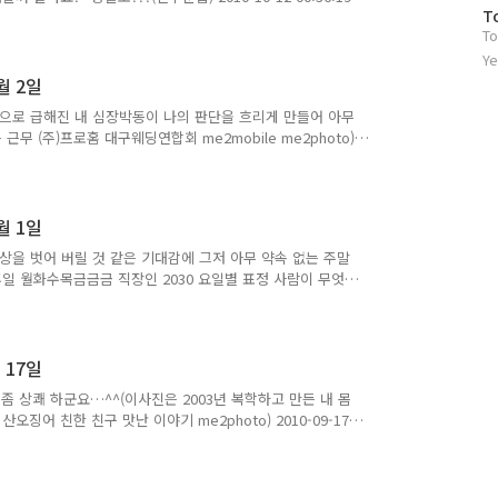
방
T
53 신거 싫다니깐 …. 레몬 32개 분량이래ㅡㅡㅎㄷㄷ 근데 맛있넹
To
문
00:52:50 와~~아침부터 모기 완전 대박 아놔 짜증…눈뜨자말자 4마리
자
아 신경쓰이네 ,,,짱나..(이노무 모기는 언제 사라지나 아
Ye
-12 07:29:31..
수
월 2일
러움으로 급해진 내 심장박동이 나의 판단을 흐리게 만들어 아무
무 (주)프로홈 대구웨딩연합회 me2mobile me2photo)
e me2photo) 2010-10-02 14:11:44 토요일 근무 하는데 영
ㅠ 이게 갑자기 생각나네… 안동에서 술먹고 지나 가는데 안
글귀….(술 도로 교통 정보 안내 이바토해 2000 길 바닦)
 저녁도 못먹고 작업중…ㅠㅠ 아 이제 먼가 ..
월 1일
상을 벗어 버릴 것 같은 기대감에 그저 아무 약속 없는 주말
 휴일 월화수목금금금 직장인 2030 요일별 표정 사람이 무엇인
,격려,용기...라고 하는것들이 . . me2photo) 2010-10-
'친구끊기'를 했네요…ㅋㅋㅋ(잡다한 친구들 좀 정리 하고 나니 좀
 사무실에서 이라고 놀고있네요 ㅡㅡ;((주)프로홈 대구웨딩연합회 휴식
14:36:14 자기 자리 옆에 대형..
 17일
 좀 상쾌 하군요…^^(이사진은 2003년 복학하고 만든 내 몸
징어 친한 친구 맛난 이야기 me2photo) 2010-09-17
 여러개인데 엄청 쌓여 있고 음 컨디션은 엉망이고 아~…. 다이
오늘은 그나마 좋은날~ ㅋㅋㅋ 화이팅!!(프로젝트 완성도 다
10-09-17 08:51:52 아아아 슬슬 사람들 월동 준비 중이