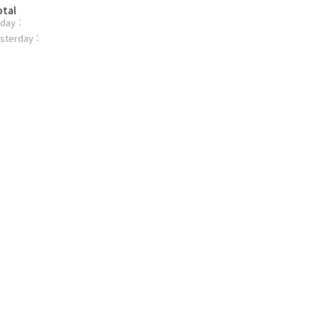
otal
day :
sterday :