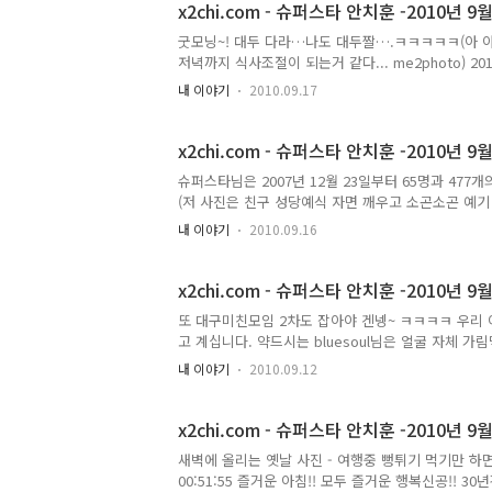
네, 보드 타러 가는 거임??? 빨리 가고 싶다…. 아직 
x2chi.com - 슈퍼스타 안치훈 -2010년 9월
굿모닝~! 대두 다라…나도 대두짤….ㅋㅋㅋㅋㅋ(아 
저녁까지 식사조절이 되는거 같다... me2photo) 201
한다고 와서 경품도 받고 런칭파티 참가하라고 합니다.
내 이야기
2010.09.17
ㅋㅋㅋ(IE9 런칭 파티 마이크로소프트 MS 전화 문자) 20
아요~! IE8 꺼 알툴바도 그대로 호환됬넹,,ㅋㅋㅋ 음
프트 MS me2photo) 2010-09-16 10:47:36
x2chi.com - 슈퍼스타 안치훈 -2010년 9월
슈퍼스타님은 2007년 12월 23일부터 65명과 477
(저 사진은 친구 성당예식 자면 깨우고 소곤소곤 예기
me2photo) 2010-09-15 04:21:49 굿모닝~ 오늘도
내 이야기
2010.09.16
nice day! (주)프로홈 대구웨딩연합회 me2photo) 
로 자르고 힘으로 뜯어내서 뒤에 창문을 되찾아.. 
지만…^^(창문 하늘 구름 가을 대구 (주)프로홈 대구웨
x2chi.com - 슈퍼스타 안치훈 -2010년 9월
또 대구미친모임 2차도 잡아야 겐넹~ ㅋㅋㅋㅋ 우리 
고 계십니다. 약드시는 bluesoul님은 얼굴 자체 
ㅎㅎㅎ 그래도 즐겁습니다 by 통가라시 에 남긴 글 2010
내 이야기
2010.09.12
백업용 서버도 다 죽었고…백업중이였는데..ㅠㅠ 다시..(정
이 사다주신 외쿸 사목놀이 장난감??게임기??… 사
Four in line game me2photo) 2010-09-11
x2chi.com - 슈퍼스타 안치훈 -2010년 9
새벽에 올리는 옛날 사진 - 여행중 뻥튀기 먹기만 하면 아
00:51:55 즐거운 아침!! 모두 즐거운 행복신공!!