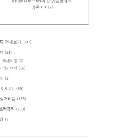
Andy(슈퍼스타)와 Lily(곰싱이)의
가족 이야기
류 전체보기
(887)
여행
(21)
국내여행
(3)
해외여행
(16)
취미
(2)
 이야기
(489)
심거리들
(165)
&컴퓨팅
(203)
건강
(7)