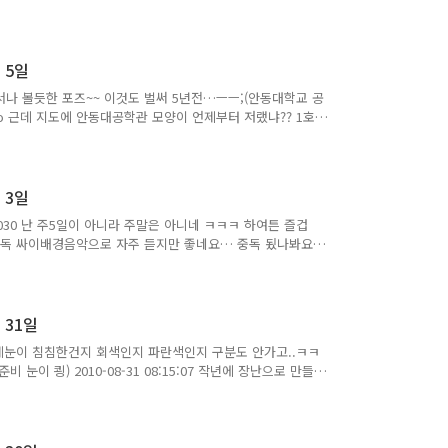
복신공 웃어요! me2photo me2map) 2010-09-08
, 효주맘, 최자이너 의 요리로 점심을…. 식사들은 하셨쎄요??
 참치김치찌게 해물경단 계란말이 풋고추 감자볶음 김치 무말랭
 업그레이드 여친신공! - 여친이 생겨 행복 해질 지..
월 5일
나 볼듯한 포즈~~ 이것도 벌써 5년전…ㅡㅡ;(안동대학교 공
to 근데 지도에 안동대공학관 모양이 언제부터 저랬냐?? 1호
터 지지자….^^ 제 미투에 댓글 많이 달아 주~세효~!
우리 회사 [(주)프로홈] / [대구웨딩연합회] 식구들……난 어디에? ㅋㅋㅋ
장인 2030 나나스튜디오 me2photo) 2010-09-05
촬영.. 문제는 승단심사 가기전전날 다리 골절로 못가는바..
월 3일
2030 난 주5일이 아니라 주말은 아니네 ㅋㅋㅋ 하여튼 즐겁
1 미시밴드 중독 싸이배경음악으로 자주 듣지만 좋네요… 중독 됬나봐요…
12:46 연(戀) 제가 다니는 회사 (주)프로홈와 대구웨딩연합회의 미
카, 예감좋은, 최자이너, 효주맘, 에셋, 통가라시, 아름다운그
hanjung81(대구 (주)프로홈 웹개발 웹기반 IT 운영시스
딩플래너 me2photo) 2010-09-0..
 31일
제눈이 침침한건지 회색인지 파란색인지 구분도 안가고..ㅋㅋ
 눈이 쾽) 2010-08-31 08:15:07 작년에 장난으로 만들었
버젼, 개발팀버젼도 나왔죠…ㅋㅋㅋ(꽃보다 남자 패러디 2030
e2photo) 2010-08-31 08:24:27 (주)프로홈 / 대
컴한 내자리…^^((주)프로홈 대구웨딩연합회 연구개발부 관리
:55:49 벌써 부터 사무실에…. 스키/보드 시즌 준비..