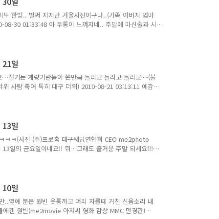
 30일
투 한방.. 벌써 지지난 겨울사진이구나..(가족 아버지 엄마
-08-30 01:33:48 아 두통이 느껴지네.. 주말에 마신술과 시
질 하구만~! 음음 다시 프로젝트 집중~ 집중~ ㅋ~ 퐈이팅~!
)프로홈 대구웨딩연합회 me2photo) 2010-08-30
일의 미투데이 내용입니다.
 21일
고…전기는 계량기란놈이 쓴만큼 돌리고 돌리고 돌리고~~(불
사람 죽어 특히 대구 더위) 2010-08-21 03:13:11 예감
ㅋㅋㅋ(직장인 2030 진급 축하 주임 임주임 (주)프로홈 대
38 오늘 점심은 쌈밥~ 볶은고기양념과 각종 채소들…맛있어요~! 아
~~~^^ by 쿠니뿅 에 남긴 글 2010-08-21 13:22:50
기요기 붙어라^^ by S 에 남긴 글 2010-..
 13일
ㅋㅋㅋ(사진 (주)프로홈 대구웨딩연합회 CEO me2photo
 오늘이 13일의 금요일이네요!! 뭐…그래도 즐거운 주말 되세요!!!
 커피 먹어야지 커피 컥어야지…커피 커피 커피…. 사무실에 수프리모가
우는 약물일뿐… by 키아누킴 에 남긴 글 2010-08-13
 일병시절…ㅋㅋㅋㅋ(군대시절 군대 안동대학교 친구들 봐라 근데
이 글은 슈퍼스타님의 2010년 8월..
 10일
만..옆에 분은 원빈 웃통까고 머리 자를떼 거친 신음소리 내
에겐 원빈(me2movie 아저씨 영화 감상 MMC 만경관)