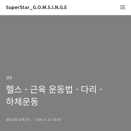
SuperStar_G.O.M.S.I.N.G.E
건강
헬스 - 근육 운동법 - 다리 -
하체운동
곰싱이랑 슈퍼스타
2008. 4. 23. 06:48