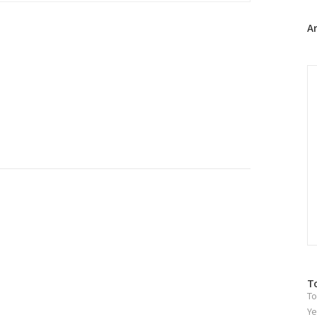
터
플
A
러
그
인
C
방
T
To
문
자
Ye