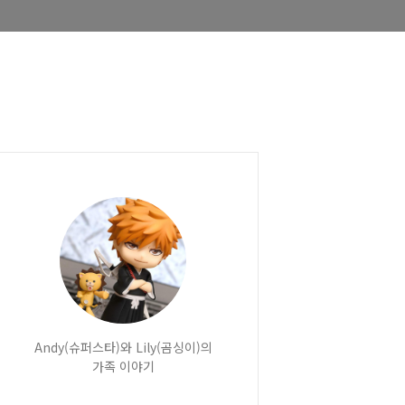
Andy(슈퍼스타)와 Lily(곰싱이)의
가족 이야기