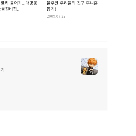
빨려 들어가...대명동
불우한 우리들의 친구 후니훈
수
숫불갈비집...
돕기!
2009.07.27
야기