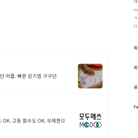
대
m
ㅋ
디
최
최
근
글
과
최
인
단 어플. 빠른 암기법 구구단
기
글
공
페
F
이
스
 OK. 고등 함수도 OK. 무제한으
북
트
위