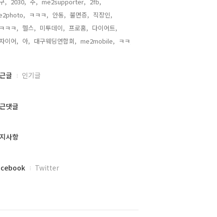
구,
2030,
주,
me2supporter,
2fb,
e2photo,
ㅋㅋㅋ,
안동,
불면증,
직장인,
ㅋㅋㅋ,
헬스,
미투데이,
프로홈,
다이어트,
자이어,
아,
대구웨딩연합회,
me2mobile,
ㅋㅋ,
근글
인기글
근댓글
지사항
acebook
Twitter