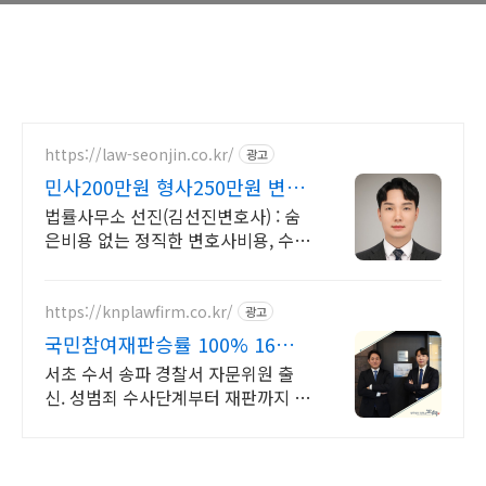
https://law-seonjin.co.kr/
광고
민사200만원 형사250만원 변호
사선임비용 수임료 정찰제
법률사무소 선진(김선진변호사) : 숨
은비용 없는 정직한 변호사비용, 수임
료 정찰제 정직한 변호사, 합리적인
가성비로 최고의 결과를 만나보세요.
https://knplawfirm.co.kr/
광고
국민참여재판승률 100% 16년차
파트너변호사 직접상담
서초 수서 송파 경찰서 자문위원 출
신. 성범죄 수사단계부터 재판까지 밀
착 변호