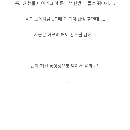
흠....저놈들 나이먹고 이 동영상 한번 더 돌려 줘야지.....
올드 보이처럼...그때 가 되야 반성 할껀데,,,,,
지금은 아무리 해도 잔소릴 텐데....
근데 저걸 동영상으로 찍어서 올리나?
ㅡㅡ;