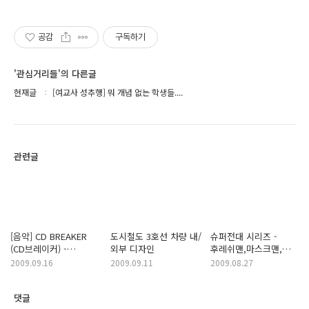
공감
구독하기
'관심거리들'의 다른글
현재글
[여교사 성추행] 뭐 개념 없는 학생들....
관련글
[음악] CD BREAKER
도시철도 3호선 차량 내/
슈퍼전대 시리즈 -
(CD브레이커) -
외부 디자인
후레쉬맨,마스크맨,
Heartbreaker
바이오맨 등등
2009.09.16
2009.09.11
2009.08.27
RMX(개사)
댓글