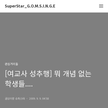
SuperStar_G.O.M.S.I.N.G.E
관심거리들
[여교사 성추행] 뭐 개념 없는
학생들....
곰싱이랑 슈퍼스타
2009. 9. 9. 04:58