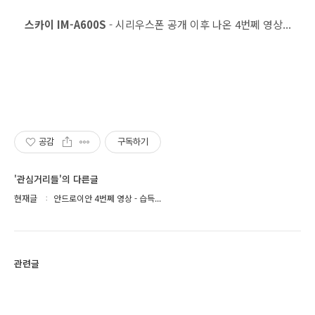
스카이 IM-A600S
- 시리우스폰 공개 이후 나온 4번쩨 영상...
공감
구독하기
'관심거리들'의 다른글
현재글
안드로이안 4번쩨 영상 - 습득...
관련글