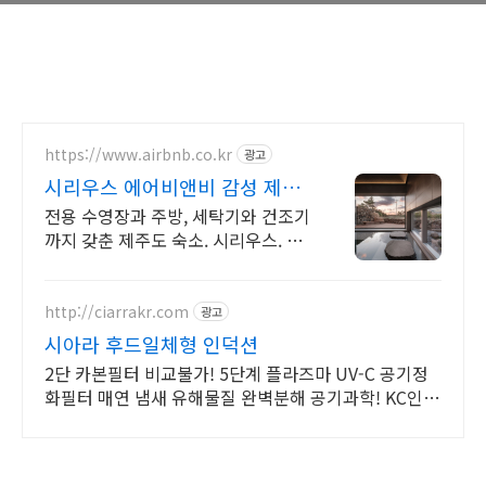
https://www.airbnb.co.kr
광고
시리우스 에어비앤비 감성 제주
스테이
전용 수영장과 주방, 세탁기와 건조기
까지 갖춘 제주도 숙소. 시리우스. 전
용 테라스와 바비큐 그릴이 제공되는
숙소를 예약하세요.
http://ciarrakr.com
광고
시아라 후드일체형 인덕션
2단 카본필터 비교불가! 5단계 플라즈마 UV-C 공기정
화필터 매연 냄새 유해물질 완벽분해 공기과학! KC인증
에너지효율인증 설치비NO