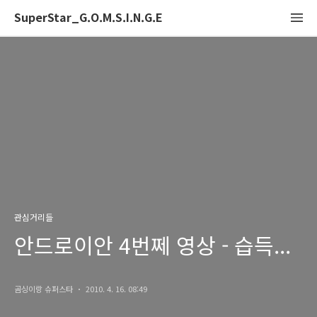
SuperStar_G.O.M.S.I.N.G.E
관심거리들
안드로이안 4번쩨 영상 - 습득...
곰싱이랑 슈퍼스타
2010. 4. 16. 08:49