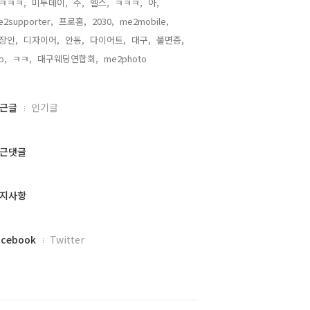
ㅋㅋㅋ,
미투데이,
주,
헬스,
ㅋㅋㅋ,
아,
2supporter,
프로홈,
2030,
me2mobile,
장인,
디자이어,
안동,
다이어트,
대구,
불면증,
b,
ㅋㅋ,
대구웨딩연합회,
me2photo,
근글
인기글
근댓글
지사항
acebook
Twitter