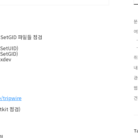
분
및 SetGID 파일들 점검
(SetUID)
(SetGID)
-xdev
내
관
웹
e/tripwire
kit 점검)
T
검.