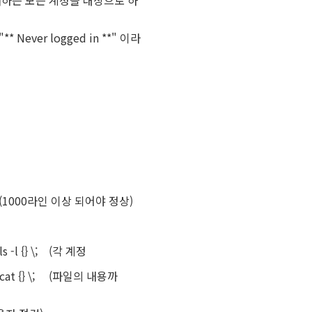
존재하는 모든 계정을 대상으로 하
수
Never logged in **" 이라
-l (1000라인 이상 되어야 정상)
s -l {} \; (각 계정
 cat {} \; (파일의 내용까