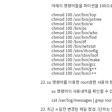
아래의 명령어들을 퍼미션을 100으로 설
chmod 100 /usr/bin/top
chmod 100 /usr/bin/pstree
chmod 100 /usr/bin/w
chmod 100 /bin/ps
chmod 100 /usr/bin/who
chmod 100 /usr/bin/find
chmod 100 /bin/df
chmod 100 /bin/netstat
chmod 100 /sbin/ifconfig
chmod 100 /usr/sbin/lsof
chmod 100 /usr/bin/make
chmod 100 /usr/bin/gcc
chmod 100 /usr/bin/g++
chmod 100 /usr/bin/c++
22. su 명령어를 이용한 root권한 사용자 
su 명령어의 사용내역을 확인할 수 있
cat /var/log/messages | grep roo
23. 최근 n 일전 변경된 파일 점검. (단위는 