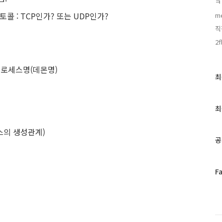
ㅋ
 프로토콜 : TCP인가? 또는 UDP인가?
me
직
2f
인 프로세스명(데몬명)
최
최
근
글
과
최
인
기
스의 생성관계)
글
공
페
F
이
스
북
트
위