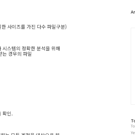
터
플
A
러
그
 동일한 사이즈를 가진 다수 파일구분)
인
C
 시스템의 정확한 분석을 위해
받는 경우의 파일
 확인.
방
T
To
문
자
Ye