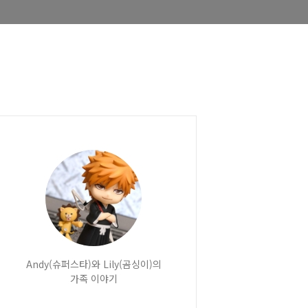
Andy(슈퍼스타)와 Lily(곰싱이)의
가족 이야기