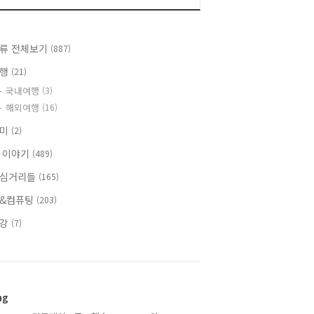
류 전체보기
(887)
여행
(21)
국내여행
(3)
해외여행
(16)
취미
(2)
 이야기
(489)
심거리들
(165)
&컴퓨팅
(203)
건강
(7)
ag