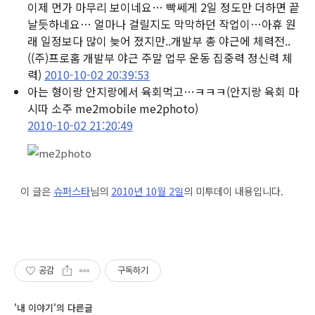
이제 먼가 마무리 보이네요… 빡쎄게 2일 정도만 더하면 끝
날듯하네요… 얼마나 걸릴지도 막막하던 작업이…아휴 원
래 일정보다 많이 늦어 졌지만..개발부 총 야근에 체력전..
((주)프로홈 개발부 야근 주말 업무 운동 집중력 정신력 체
력)
2010-10-02 20:39:53
아는 형이랑 안지랑에서 육회먹고…ㅋㅋㅋ
(안지랑 육회 마
시따 소주 me2mobile me2photo)
2010-10-02 21:20:49
이 글은
슈퍼스타
님의
2010년 10월 2일
의 미투데이 내용입니다.
공감
구독하기
'내 이야기'의 다른글