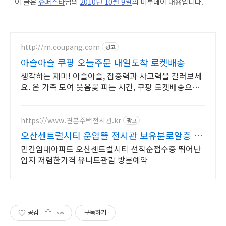
이 글은
슈퍼스타
님의
2010년 10월 9일
의 미투데이 내용입니다.
http://m.coupang.com
광고
아슬아슬 쿠팡 오늘주문 내일도착 로켓배송
생각하는 재미! 아슬아슬, 집중력과 사고력을 길러보세
요. 온 가족 모여 웃음꽃 피는 시간, 쿠팡 로켓배송으로
바로 즐기세요.
https://www.견본주택전시관.kr
광고
오산센트럴시티 운암뜰 전시관 보유분로얄층 특
별접수중
민간임대아파트 오산센트럴시티 선착순접수중 뛰어난
입지 저렴한가격 유니트관람 방문예약
공감
구독하기