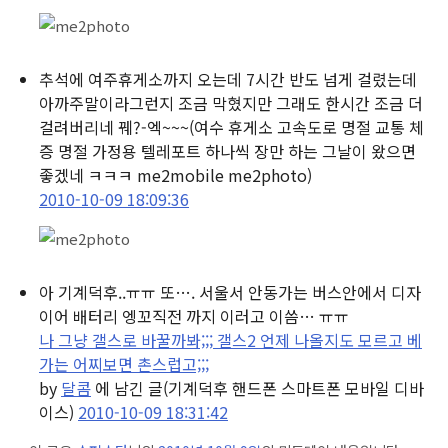
추석에 여주휴게소까지 오는데 7시간 반도 넘게 걸렸는데
아까주말이라그런지 조금 막혔지만 그래도 한시간 조금 더
걸려버리네 꿰?-엑~~~
(여수 휴게소 고속도로 명절 교통 체
증 명절 가정용 텔레포트 하나씩 장만 하는 그날이 왔으면
좋겠네 ㅋㅋㅋ me2mobile me2photo)
2010-10-09 18:09:36
아 기계덕후..ㅠㅠ 또…. 서울서 안동가는 버스안에서 디자
이어 배터리 엥꼬직전 까지 이러고 이씀… ㅠㅠ
나 그냥 갤스로 바꿀까봐;;; 갤스2 언제 나올지도 모르고 베
가는 어찌보면 촌스럽고;;;
by
달콤
에 남긴 글
(기계덕후 핸드폰 스마트폰 모바일 디바
이스)
2010-10-09 18:31:42