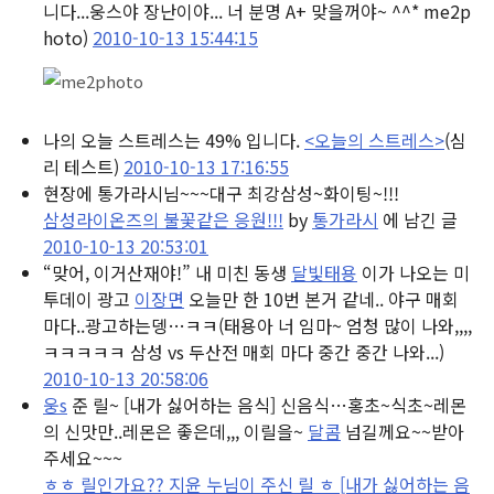
니다...웅스야 장난이야... 너 분명 A+ 맞을꺼야~ ^^* me2p
hoto)
2010-10-13 15:44:15
나의 오늘 스트레스는 49% 입니다.
<오늘의 스트레스>
(심
리 테스트)
2010-10-13 17:16:55
현장에 통가라시님~~~대구 최강삼성~화이팅~!!!
삼성라이온즈의 불꽃같은 응원!!!
by
통가라시
에 남긴 글
2010-10-13 20:53:01
“맞어, 이거산재야!” 내 미친 동생
달빛태용
이가 나오는 미
투데이 광고
이장면
오늘만 한 10번 본거 같네.. 야구 매회
마다..광고하는뎅…ㅋㅋ
(태용아 너 임마~ 엄청 많이 나와,,,,
ㅋㅋㅋㅋㅋ 삼성 vs 두산전 매회 마다 중간 중간 나와...)
2010-10-13 20:58:06
웅s
준 릴~ [내가 싫어하는 음식] 신음식…홍초~식초~레몬
의 신맛만..레몬은 좋은데,,, 이릴을~
달콤
넘길께요~~받아
주세요~~~
ㅎㅎ 릴인가요?? 지윤 누님이 주신 릴 ㅎ [내가 싫어하는 음