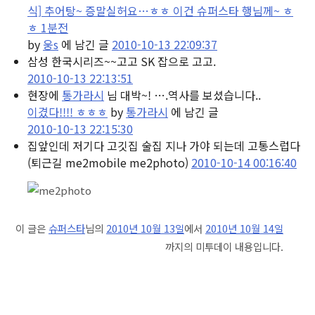
식] 추어탕~ 증말실허요…ㅎㅎ 이건 슈퍼스타 행님께~ ㅎ
ㅎ 1분전
by
웅s
에 남긴 글
2010-10-13 22:09:37
삼성 한국시리즈~~고고 SK 잡으로 고고.
2010-10-13 22:13:51
현장에
통가라시
님 대박~! ….역사를 보셨습니다..
이겼다!!!! ㅎㅎㅎ
by
통가라시
에 남긴 글
2010-10-13 22:15:30
집앞인데 저기다 고깃집 술집 지나 가야 되는데 고통스럽다
(퇴근길 me2mobile me2photo)
2010-10-14 00:16:40
이 글은
슈퍼스타
님의
2010년 10월 13일
에서
2010년 10월 14일
까지의 미투데이 내용입니다.