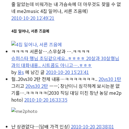
줄 알았는데 비워가는 내 가슴속에 더 아무것도 찾을 수 없
네 me2music 4집 일어나, 서른 즈음에)
2010-10-20 12:49:21
4집 일어나, 서른 즈음에
ㅋㅋㅋㅋ 서른살….스무살과 ….ㅋㅋㅋㅋ
슈퍼스타 행님 초딩같으세요..ㅎㅎㅎㅎ 20살과 30살형님
과의 대화내용.. 시트콤도 아니고….ㅎㅎㅎ
by
웅s
에 남긴 글
2010-10-20 15:23:41
헐..20vs30 2탄 전체 내용…ㅋㅋㅋㅋㅋㅋㅋ..
20vs30 1탄
그리고
20vs30 2탄
ㅡㅡ; 장난이니 심각하게 보시는분 없
기를….ㅋㅋㅋㅋㅋ
(2030 직딩 대딩 미친 장난 농담 me2p
hoto)
2010-10-20 16:33:35
난 상관없다…
(담배 가격 인상)
2010-10-20 20:38:01