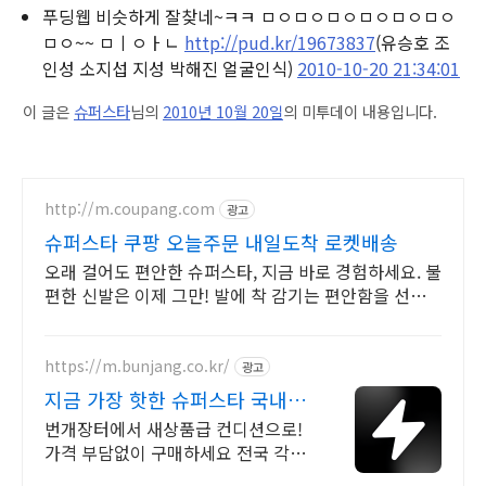
푸딩웹 비슷하게 잘찾네~ㅋㅋ ㅁㅇㅁㅇㅁㅇㅁㅇㅁㅇㅁㅇ
ㅁㅇ~~ ㅁㅣㅇㅏㄴ
http://pud.kr/19673837
(유승호 조
인성 소지섭 지성 박해진 얼굴인식)
2010-10-20 21:34:01
이 글은
슈퍼스타
님의
2010년 10월 20일
의 미투데이 내용입니다.
http://m.coupang.com
광고
슈퍼스타 쿠팡 오늘주문 내일도착 로켓배송
오래 걸어도 편안한 슈퍼스타, 지금 바로 경험하세요. 불
편한 신발은 이제 그만! 발에 착 감기는 편안함을 선물
하세요.
https://m.bunjang.co.kr/
광고
지금 가장 핫한 슈퍼스타 국내
최대 브랜드 중고거래
번개장터에서 새상품급 컨디션으로!
가격 부담없이 구매하세요 전국 각지
에서 올라오는 전국구 최다 상품 매일