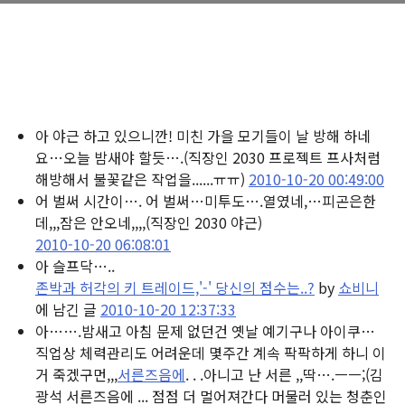
아 야근 하고 있으니깐! 미친 가을 모기들이 날 방해 하네
요…오늘 밤새야 할듯….
(직장인 2030 프로젝트 프사처럼
해방해서 불꽃같은 작업을......ㅠㅠ)
2010-10-20 00:49:00
어 벌써 시간이…. 어 벌써…미투도….열였네,…피곤은한
데,,,잠은 안오네,,,,
(직장인 2030 야근)
2010-10-20 06:08:01
아 슬프닥…..
존박과 허각의 키 트레이드,'-' 당신의 점수는..?
by
쇼비니
에 남긴 글
2010-10-20 12:37:33
아…….밤새고 아침 문제 없던건 옛날 예기구나 아이쿠…
직업상 체력관리도 어려운데 몇주간 계속 팍팍하게 하니 이
거 죽겠구먼,,,
서른즈음에
. . .아니고 난 서른 ,,딱….ㅡㅡ;
(김
광석 서른즈음에 ... 점점 더 멀어져간다 머물러 있는 청춘인