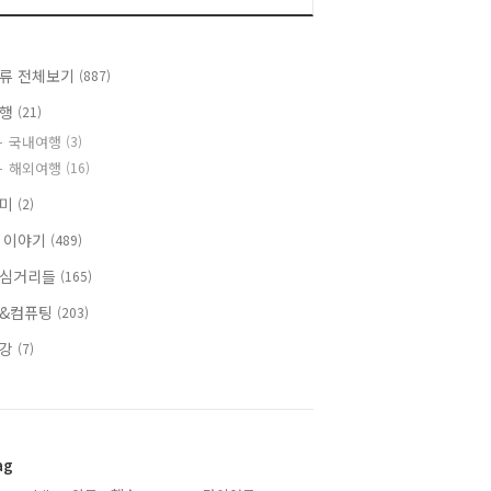
류 전체보기
(887)
여행
(21)
국내여행
(3)
해외여행
(16)
취미
(2)
 이야기
(489)
심거리들
(165)
&컴퓨팅
(203)
건강
(7)
ag