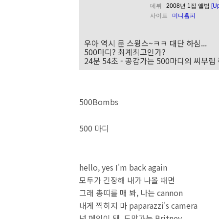
데뷔
2008년 1집 앨범
[U
사이트
미니홈피
우아 역시 문 스윙스~ㅋㅋ 대단 하심...
500마디? 최계최고인가?
24분 54초 - 공감가는 500마디의 씨부림
500Bombs
500 마디
hello, yes I'm back again
모두가 긴장해 내가 나올 때면
그래 총띠를 매 봐, 나는 cannon
내게 찍히지 마 paparazzi's camera
넌 폐인이 돼, 도망가는 Britney