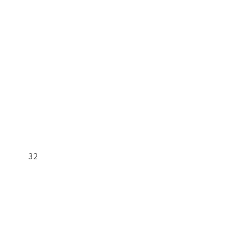
수
가죠 32