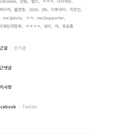
e2mobile,
안동,
헬스,
ㅋㅋㅋ,
다이어트,
자이어,
불면증,
2030,
2fb,
미투데이,
직장인,
,
me2photo,
ㅋㅋ,
me2supporter,
구웨딩연합회,
ㅋㅋㅋㅋ,
대구,
아,
프로홈,
근글
인기글
근댓글
지사항
acebook
Twitter