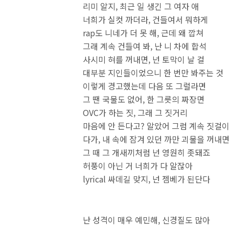
리미 알지, 최근 일 생긴 그 여자 애
너희가 실컷 까더라, 건들여서 뭐하게
rap도 니네가 더 못 해, 근데 왜 깝쳐
그래 계속 건들여 봐, 난 니 차에 합석
사시미 혀를 꺼내면, 넌 토막이 날 걸
대부분 지인들이었으니 한 번만 봐주는 것
이렇게 경고했는데 다음 또 그럴라면
그 땐 국물도 없어, 한 그릇의 짜장면
OVC가 하는 짓, 그래 그 짓거리
마음에 안 든다고? 알았어 그럼 계속 짓걸
다가, 내 속에 잠겨 있던 까만 괴물을 꺼내
그 때 그 개새끼처럼 넌 영원히 좃돼죠
허풍이 아닌 거 너희가 다 알잖아
lyrical 싸데길 맞지, 넌 젬베가 
난 성격이 매우 예민해, 신경질도 많아