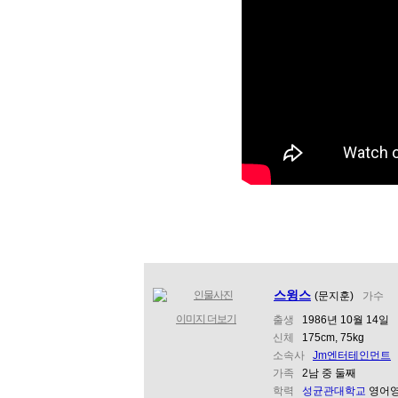
스윙스
(문지훈)
가수
이미지 더보기
출생
1986년 10월 14일
신체
175cm
,
75kg
소속사
Jm엔터테인먼트
가족
2남 중 둘째
학력
성균관대학교
영어영