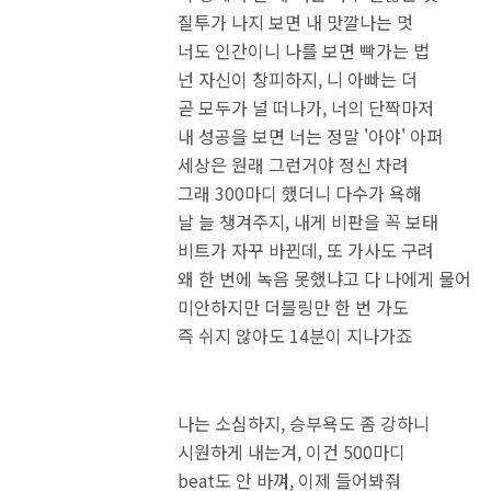
질투가 나지 보면 내 맛깔나는 멋
너도 인간이니 나를 보면 빡가는 법
넌 자신이 창피하지, 니 아빠는 더
곧 모두가 널 떠나가, 너의 단짝마저
내 성공을 보면 너는 정말 '아야' 아퍼
세상은 원래 그런거야 정신 차려
그래 300마디 했더니 다수가 욕해
날 늘 챙겨주지, 내게 비판을 꼭 보태
비트가 자꾸 바뀐데, 또 가사도 구려
왜 한 번에 녹음 못했냐고 다 나에게 물어
미안하지만 더블링만 한 번 가도
즉 쉬지 않아도 14분이 지나
나는 소심하지, 승부욕도 좀 강하니
시원하게 내는겨, 이건 500마디
beat도 안 바껴, 이제 들어봐줘