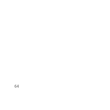
이
면
된단다 64