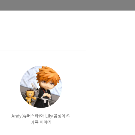
Andy(슈퍼스타)와 Lily(곰싱이)의
가족 이야기