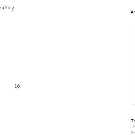
터
Sidney
플
A
러
그
인
C
x, 16
방
T
To
문
자
Ye