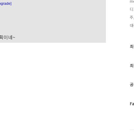
m
pgrade]
디
주
대
 쥑이네~
최
최
근
글
과
최
인
기
글
공
페
F
이
스
북
트
위