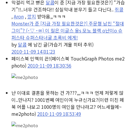
막걸리 먹고 뻗은
달콤
이 준 [지금 가장 필요한것은?] “가습
기”!!..너무 건조하다!! 삼실막내 분무기 들고 다닌다..
쥐콩
,
Aron
,
깡지
받아욤,,ㅋㅋㅋ
Monster가 준 [지금 가장 필요한것은?] 주문형 남친 “절대
그이”? (˙▽ ˙ㆀ) 이 릴은 이글스 웅s 모노 블랙 o난이o 슈
퍼스타 슈퍼스타너굴 초록비 에게!
by
달콤
에 남긴 글
(가습기 겨울 히터 추위)
2010-11-09 14:01:23
페이스북 인맥의 끈!
(페이스북 TouchGraph Photos me2
photo)
2010-11-09 18:30:56
난 이대로 결혼을 못하는 건 가???,,,ㅋㅋㅋ 언제 저렇게 많
이..만나지? 1001번쩨 여인이여 누규신가요?
(이런 미친 페
북 어플 나보고 1000명의 여인을 만나라고? 어느세월에~
me2photo)
2010-11-09 18:53:49