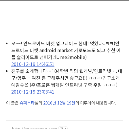
오~~! 안드로이드 마켓 업그레이드 핸네! 멋있다..ㅋㅋ
(안
드로이드 마켓 android market 가로모드도 되고 추천 어
플 슬라이드로 넘어가네.. me2mobile)
2010-12-19 14:46:51
친구를 소개합니다…`04학번 직딩 웹개발/인트라넷…. 대
구/영주… 여친 좀 구해주시면 좋구요!!! ㅋㅋㅋ
(친구소개
예감좋은 (주)프로홈 웹개발 인트라넷 구축 주임 ㅋㅋㅋ)
2010-12-19 23:03:41
이 글은
슈퍼스타
님의
2010년 12월 19일
의 미투데이 내용입니다.
http://m.coupang.com
광고