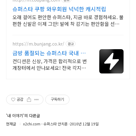
슈퍼스타 쿠팡 와우회원 넉넉한 캐시적립
오래 걸어도 편안한 슈퍼스타, 지금 바로 경험하세요. 불
편한 신발은 이제 그만! 발에 착 감기는 편안함을 선물
하세요.
https://m.bunjang.co.kr/
광고
금방 품절되는 슈퍼스타 국내 최
대 브랜드 중고거래
컨디션은 신상, 가격은 합리적으로 번
개장터에서 만나보세요! 전국 각지에
서 올라오는 전국구 최다 상품 매일
10만 개 이상의 신규 상품 업로드
공감
구독하기
'내 이야기'의 다른글
현재글
x2chi.com - 슈퍼스타 안치훈 -2010년 12월 19일