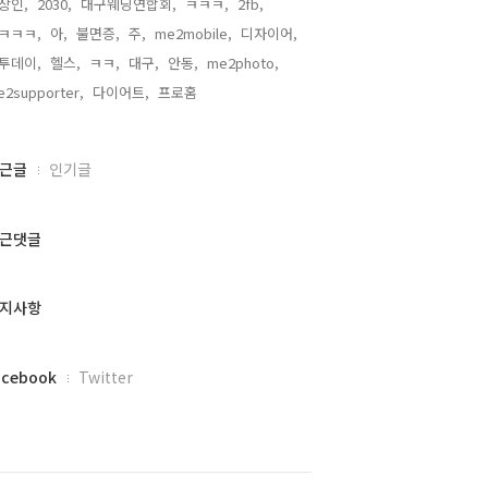
장인,
2030,
대구웨딩연합회,
ㅋㅋㅋ,
2fb,
ㅋㅋㅋ,
아,
불면증,
주,
me2mobile,
디자이어,
투데이,
헬스,
ㅋㅋ,
대구,
안동,
me2photo,
2supporter,
다이어트,
프로홈,
근글
인기글
근댓글
지사항
acebook
Twitter