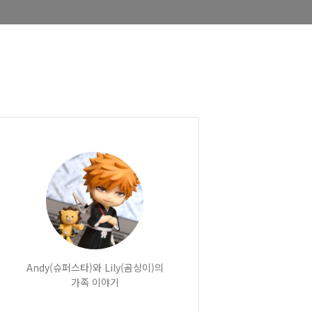
Andy(슈퍼스타)와 Lily(곰싱이)의
가족 이야기