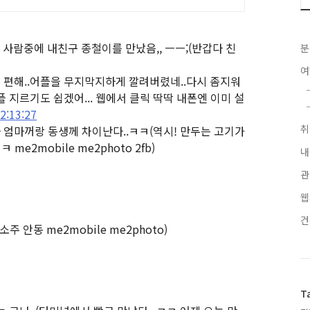
사람중에 내친구 종철이를 만났음,, ㅡㅡ;
(반갑다 친
분
무 편해..어플을 무지막지하게 깔려버렸네..다시 좀지워
 지르기도 쉽겠어... 웹에서 클릭 딱딱 내폰엔 이미 설
2:13:27
하 엄마꺼랑 동생께 차이난다..ㅋㅋ
(역시! 만두는 고기가
e2mobile me2photo 2fb)
내
관
웹
소주 안동 me2mobile me2photo)
T