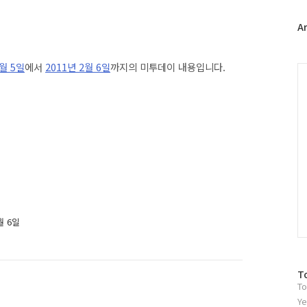
터
플
A
러
그
2월 5일
에서
2011년 2월 6일
까지의 미투데이 내용입니다.
인
C
월 6일
방
T
To
문
자
Ye