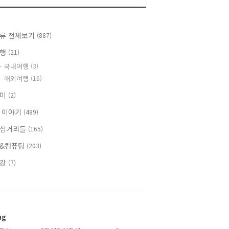
류 전체보기
(887)
여행
(21)
국내여행
(3)
해외여행
(16)
취미
(2)
 이야기
(489)
심거리들
(165)
&컴퓨팅
(203)
건강
(7)
ag