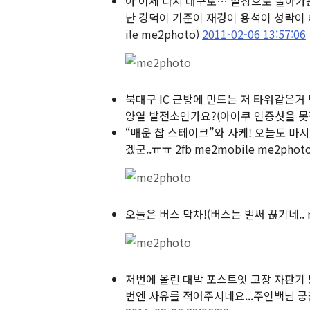
아 이제 다시 대구로… 일상으로 돌아가는
난 경덕이 기준이 재경이 용석이 성락이 해
ile me2photo)
2011-02-06 13:57:06
북대구 IC 근방에 만드는 저 타워같은거
양열 발전소인가요?
(아이쿠 인증샷을 못찍
“매운 찹 스테이크”와 사케! 오늘도 마
겠군..ㅠㅠ 2fb me2mobile me2photo
오늘은 버스 막차!
(버스는 벌써 끊기네.. m
저번에 올린 대박 포스트잇 고장 자판기 
번엔 사유를 적어주시네요...주인백님 궁금하