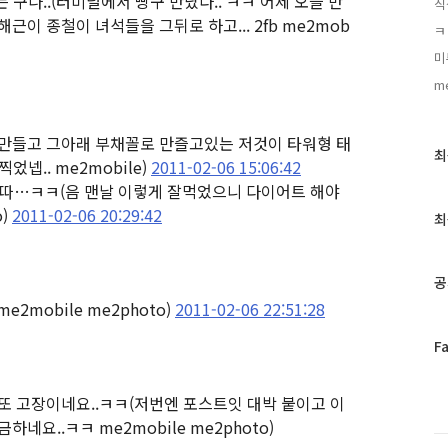
 구나..
(터미널에서 빵구 만났다.. ㅋㅋ 어제 오늘 만
직
근이 종철이 녀석들을 그뒤로 하고... 2fb me2mob
ㅋ
미
me
 만들고 그아래 부채꼴로 만즐고있는 저것이 타워형 태
최
최
었넵.. me2mobile)
2011-02-06 15:06:42
근
시따…ㅋㅋ
(음 맨날 이렇게 잘먹었으니 다이어트 해야
글
)
2011-02-06 20:29:42
과
최
인
기
글
공
e2mobile me2photo)
2011-02-06 22:51:28
페
F
이
스
또 고장이네요..ㅋㅋ
(저번엔 포스트잇 대박 붙이고 이
북
네요..ㅋㅋ me2mobile me2photo)
트
위