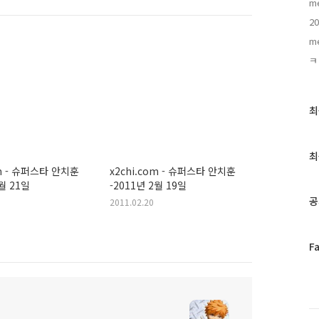
me
20
m
ㅋ
최
최
근
글
과
최
인
om - 슈퍼스타 안치훈
x2chi.com - 슈퍼스타 안치훈
기
2월 21일
-2011년 2월 19일
글
공
2011.02.20
페
F
이
스
북
트
위