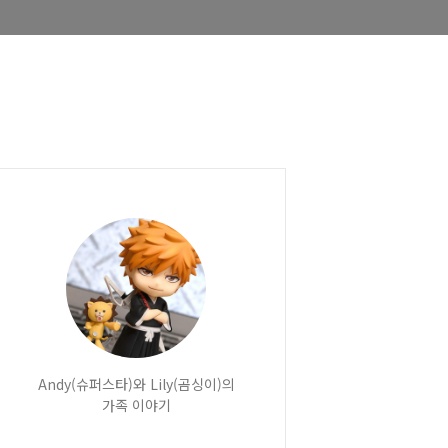
Andy(슈퍼스타)와 Lily(곰싱이)의
가족 이야기