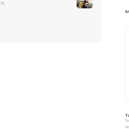
야기
터
플
A
러
그
인
C
방
T
To
문
자
Ye