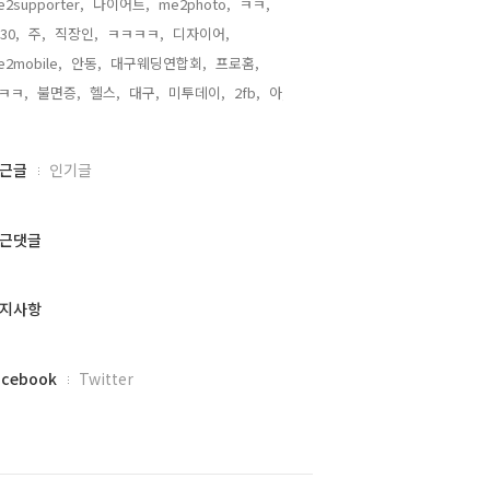
2supporter,
다이어트,
me2photo,
ㅋㅋ,
30,
주,
직장인,
ㅋㅋㅋㅋ,
디자이어,
e2mobile,
안동,
대구웨딩연합회,
프로홈,
ㅋㅋ,
불면증,
헬스,
대구,
미투데이,
2fb,
아,
근글
인기글
근댓글
지사항
acebook
Twitter