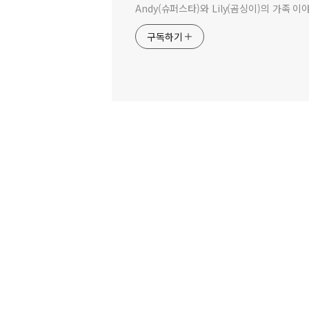
Andy(슈퍼스타)와 Lily(곰싱이)의 가족 이
구독하기