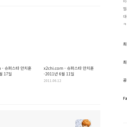
미
헬
대
ㅋ
최
최
근
글
과
최
인
om - 슈퍼스타 안치훈
x2chi.com - 슈퍼스타 안치훈
기
6월 17일
-2011년 6월 11일
글
공
2011.06.12
페
F
이
스
북
트
위