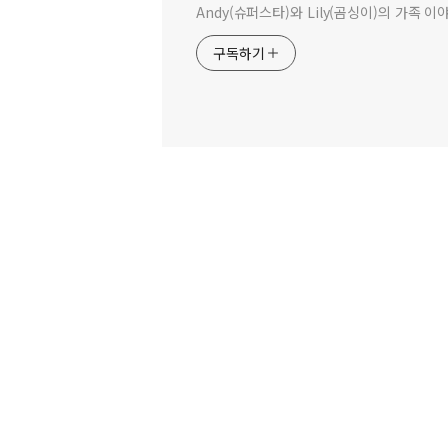
Andy(슈퍼스타)와 Lily(곰싱이)의 가족 이
구독하기