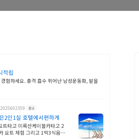
시적립
 경험하세요. 충격 흡수 뛰어난 남성운동화, 발을
/2025602359
광고
박은2인1실 호텔에서편하게
 요트타고 미륵산케이블카타고 2
 요트 체험 그리고 1박3식음식