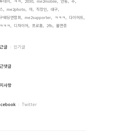
투데이,
ㅋㅋ,
2030,
me2mobile,
안동,
주,
스,
me2photo,
아,
직장인,
대구,
구웨딩연합회,
me2supporter,
ㅋㅋㅋ,
다이어트,
ㅋㅋㅋ,
디자이어,
프로홈,
2fb,
불면증,
근글
인기글
근댓글
지사항
acebook
Twitter