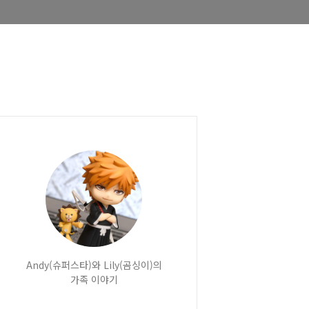
Andy(슈퍼스타)와 Lily(곰싱이)의
가족 이야기