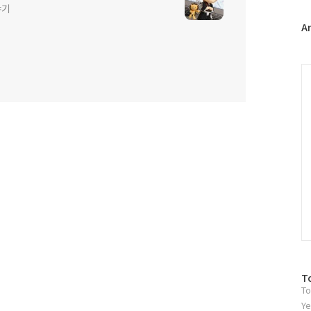
야기
터
플
A
러
그
인
C
방
T
To
문
자
Ye