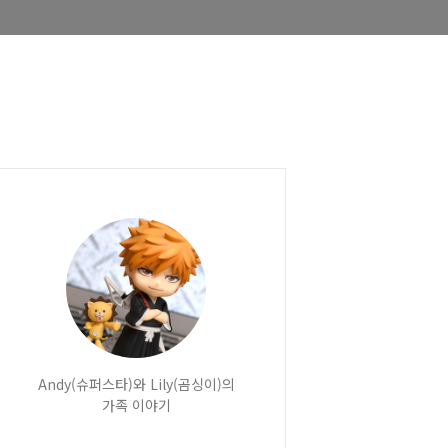
Andy(슈퍼스타)와 Lily(곰싱이)의
가족 이야기