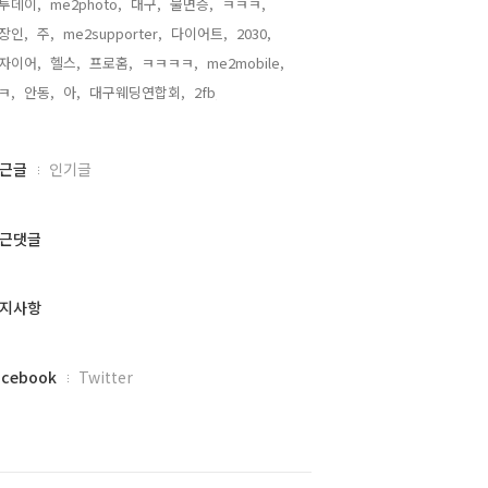
투데이,
me2photo,
대구,
불면증,
ㅋㅋㅋ,
장인,
주,
me2supporter,
다이어트,
2030,
자이어,
헬스,
프로홈,
ㅋㅋㅋㅋ,
me2mobile,
ㅋ,
안동,
아,
대구웨딩연합회,
2fb,
근글
인기글
근댓글
지사항
acebook
Twitter