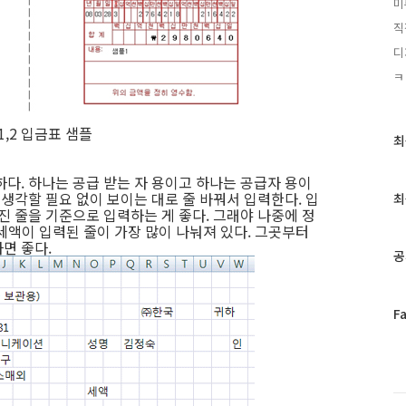
미
직
디
ㅋ
1,2 입금표 샘플
최
최
근
글
다. 하나는 공급 받는 자 용이고 하나는 공급자 용이
과
 생각할 필요 없이 보이는 대로 줄 바꿔서 입력한다. 입
최
인
진 줄을 기준으로 입력하는 게 좋다. 그래야 나중에 정
 세액이 입력된 줄이 가장 많이 나눠져 있다. 그곳부터
기
면 좋다.
글
공
페
F
이
스
북
트
위