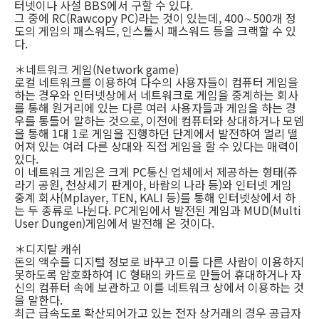
터넷이나 사설 BBS에서 구할 수 있다.
그 중에 RC(Rawcopy PC)라는 것이 있는데, 400∼500개 정
도의 게임의 패스워드, 인스톨시 패스워드 등을 크랙할 수 있
다.
＊네트워크 게임(Network game)
로컬 네트워크를 이용하여 다수의 사용자들이 컴퓨터 게임을
하는 경우와 인터넷상에서 네트워크로 게임을 중계하는 회사
를 통해 원거리에 있는 다른 여러 사용자들과 게임을 하는 경
우를 통틀어 말하는 것으로, 이전에 컴퓨터와 상대하거나 모뎀
을 통해 1대 1로 게임을 진행하던 단계에서 발전하여 멀리 떨
어져 있는 여러 다른 상대와 직접 게임을 할 수 있다는 매력이
있다.
이 네트워크 게임은 크게 PC통신 업체에서 제공하는 형태(쥬
라기 공원, 천상세기 판게아, 바람의 나라 등)와 인터넷 게임
중계 회사(Mplayer, TEN, KALI 등)를 통해 인터넷상에서 하
는 두 종류로 나뉜다. PC게임에서 발전된 게임과 MUD(Multi
User Dungen)게임에서 발전해 온 것이다.
＊디지탈 캐쉬
돈의 액수를 디지털 정보로 바꾸고 이를 다른 사람이 이용하지
못하도록 암호화하여 IC 형태의 카드로 만들어 휴대하거나 자
신의 컴퓨터 속에 보관하고 이를 네트워크 상에서 이용하는 것
을 말한다.
최근 급속도로 확산되어가고 있는 전자 상거래의 경우 공급자