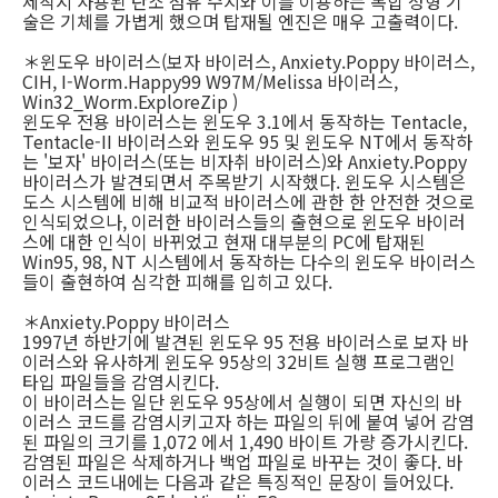
제작시 사용된 탄소 섬유 수지와 이를 이용하는 복합 성형 기
술은 기체를 가볍게 했으며 탑재될 엔진은 매우 고출력이다.
＊윈도우 바이러스(보자 바이러스, Anxiety.Poppy 바이러스,
CIH, I-Worm.Happy99 W97M/Melissa 바이러스,
Win32_Worm.ExploreZip )
윈도우 전용 바이러스는 윈도우 3.1에서 동작하는 Tentacle,
Tentacle-II 바이러스와 윈도우 95 및 윈도우 NT에서 동작하
는 '보자' 바이러스(또는 비자취 바이러스)와 Anxiety.Poppy
바이러스가 발견되면서 주목받기 시작했다. 윈도우 시스템은
도스 시스템에 비해 비교적 바이러스에 관한 한 안전한 것으로
인식되었으나, 이러한 바이러스들의 출현으로 윈도우 바이러
스에 대한 인식이 바뀌었고 현재 대부분의 PC에 탑재된
Win95, 98, NT 시스템에서 동작하는 다수의 윈도우 바이러스
들이 출현하여 심각한 피해를 입히고 있다.
＊Anxiety.Poppy 바이러스
1997년 하반기에 발견된 윈도우 95 전용 바이러스로 보자 바
이러스와 유사하게 윈도우 95상의 32비트 실행 프로그램인
타입 파일들을 감염시킨다.
이 바이러스는 일단 윈도우 95상에서 실행이 되면 자신의 바
이러스 코드를 감염시키고자 하는 파일의 뒤에 붙여 넣어 감염
된 파일의 크기를 1,072 에서 1,490 바이트 가량 증가시킨다.
감염된 파일은 삭제하거나 백업 파일로 바꾸는 것이 좋다. 바
이러스 코드내에는 다음과 같은 특징적인 문장이 들어있다.