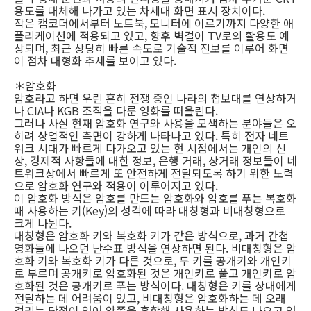
용도를 대체해 나가고 있는 차세대 화면 표시 장치이다.
작은 캠코더에서부터 노트북, 모니터에 이르기까지 다양한 애
플리케이션에 적용되고 있고, 향후 벽걸이 TV로의 활용도 예
상되며, 최근 상당히 빠른 속도로 기술적 진보를 이루어 화면
이 점차 대형화 추세를 보이고 있다.
＊암호화
암호라고 하면 우린 흔히 전쟁 중인 나라의 첩보대를 연상하거
나 CIA나 KGB 조직을 다룬 영화를 떠올린다.
그러나 사실 현재 암호화 연구와 사용을 모색하는 분야들은 오
히려 상업적인 측면이 강하게 나타나고 있다. 특히 전자 네트
워크 시대가 빠르게 다가오고 있는 현 시점에서는 개인의 신
상, 경제적 사항들에 대한 정보, 은행 거래, 상거래 정보들이 네
트워크상에서 빠르게 또 안전하게 전달되도록 하기 위한 노력
으로 암호화 연구와 적용이 이루어지고 있다.
이 암호화 방식은 암호를 만드는 암호화와 암호를 푸는 복호화
때 사용하는 키(Key)의 성격에 따라 대칭형과 비대칭형으로
크게 나뉜다.
대칭형은 암호화 키와 복호화 키가 같은 방식으로, 과거 간첩
영화들에 나오던 난수표 방식을 연상하면 된다. 비대칭형은 암
호화 키와 복호화 키가 다른 것으로, 두 키를 공개키와 개인키
로 부르며 공개키로 암호화된 것은 개인키로 풀고 개인키로 암
호화된 것은 공개키로 푸는 방식이다. 대칭형은 키를 상대에게
전달하는 데 어려움이 있고, 비대칭형은 암호화하는 데 오래
걸리는 단점이 있어 양쪽을 혼합해 사용하는 방식도 나오고 있