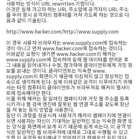
사용하는 방식이 URL rewritten 기법이다.
이것은 실제 가고자 하는 URL 주소앞에 공격자의 URL 주소
를 두어 항시 공격자의 컴퓨터를 거쳐 가도록 하는 것으로 다
음과 같이 기술된다.
http://www.hacker.com/http://www.supply.com
이 경우 사용자 브라우저는 www.supply.com에 접속하는
것이 아니고 먼저 www.hacker.com에 접속하는 것이다.
이와같은 요청이 생기면 www.hacker.com의 해커는
www.supply.com에 접속하여 실제 웹 데이타를 얻어온 후
그 내용을 읽어내거나 수정, 첨가하여 클라이언트에게 거짓 정
보를 보내는 것이다. 클라이언트는 익숙한 www.
supply.com의 화면이기 때문에 의심하지 않고 정상적인 접
속으로 생각하게 된다. 실제 이와같은 공격이 이루어지기 위해
서는 타겟 컴퓨터의 클라이언트가 브라우저로 해커의 웹사이
트에 접속해야만 한다.
이를 위해 해커는 잘 알려진 웹페이지에 거짓 웹 주소를 등록
시키거나 웹 검색 엔진에 잘못된 웹 연결 주소를 갖도록 장난
을 쳐 놓는 등의 방법을 사용한다.
일단 이 과정을 성공시켜 사용자가 해커의 웹페이지에 연결이
되면 사용자는 자신이 기대하는 일반적인 또는 익숙한 화면 또
는 양식을 화면에서 보게 되기 때문에 쉽게 속는다. 이 공격 방
식은 일반적인 웹 브라우저에 대체로 그대로 수행될 수 있고
또한 이 공격을 탐지해내고 방어하기가 현재로선 쉽지 않다.