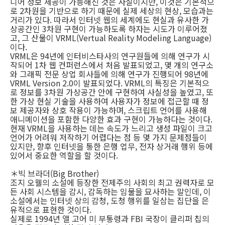
디어 정보 제공이 가능해진 것은 사실이지만, 이것은 기본적으
로 2차원을 기반으로 하기 때문에 실제 세상의 현상, 모습과는
거리가 있다. 따라서 인터넷 웹의 세계에도 현실과 유사한 가
상공간인 3차원 구현이 가능하도록 하자는 시도가 이루어졌
고, 그 산물이 VRML(Vertual Reality Modeling Language)
이다.
VRML은 94년에 인터비스타사의 연구원들에 의해 연구가 시
작되어 1차 웹 컨퍼런스에서 처음 발표되었고, 몇 개의 연구소
와 그래픽 전문 상업 회사들에 의해 연구가 진행되어 98년에
VRML Version 2.0이 발표되었다. VRML의 특징은 기본적으
로 정보를 3차원 가상공간 안에 구현하여 사실성을 높였고, 또
한 가상 현실 기술을 사용하여 사용자가 정보에 접근할 때 정
보 제공자와 상호 작용이 가능하며, 스크립트 언어를 사용해
애니메이션을 포함한 다양한 효과 구현이 가능하다는 것이다.
현재 VRML을 사용하는 데는 속도가 느리고 생성 파일이 크고
언어가 어려워 저작하기 어렵다는 점 등 몇 가지 문제점들이
있지만, 향후 인터넷을 통한 은행 업무, 전자 상거래 행위 등에
있어서 중요한 역할을 할 것이다.
＊빅 브라더(Big Brother)
조지 오웰의 소설에 등장한 전제주의 사회의 최고 권력자로 모
든 사회 시스템을 감시, 감독하는 임물을 묘사하는 말인데, 이
소설에서는 인터넷 상의 감청, 도청 행위를 일삼는 집단을 은
유적으로 표현한 것이다.
실제로 1994년 앨 고어 미 부통령과 FBI 국장이 클리퍼 칩의