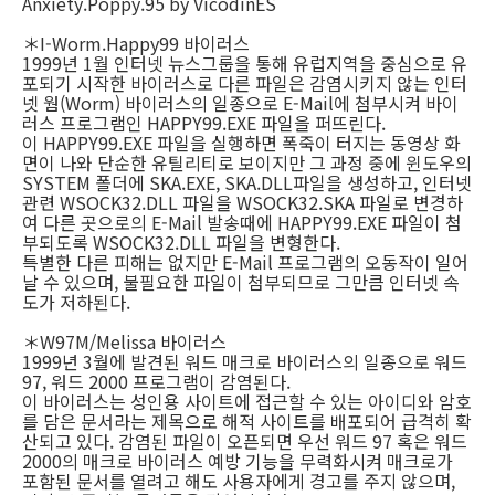
Anxiety.Poppy.95 by VicodinES
＊I-Worm.Happy99 바이러스
1999년 1월 인터넷 뉴스그룹을 통해 유럽지역을 중심으로 유
포되기 시작한 바이러스로 다른 파일은 감염시키지 않는 인터
넷 웜(Worm) 바이러스의 일종으로 E-Mail에 첨부시켜 바이
러스 프로그램인 HAPPY99.EXE 파일을 퍼뜨린다.
이 HAPPY99.EXE 파일을 실행하면 폭죽이 터지는 동영상 화
면이 나와 단순한 유틸리티로 보이지만 그 과정 중에 윈도우의
SYSTEM 폴더에 SKA.EXE, SKA.DLL파일을 생성하고, 인터넷
관련 WSOCK32.DLL 파일을 WSOCK32.SKA 파일로 변경하
여 다른 곳으로의 E-Mail 발송때에 HAPPY99.EXE 파일이 첨
부되도록 WSOCK32.DLL 파일을 변형한다.
특별한 다른 피해는 없지만 E-Mail 프로그램의 오동작이 일어
날 수 있으며, 불필요한 파일이 첨부되므로 그만큼 인터넷 속
도가 저하된다.
＊W97M/Melissa 바이러스
1999년 3월에 발견된 워드 매크로 바이러스의 일종으로 워드
97, 워드 2000 프로그램이 감염된다.
이 바이러스는 성인용 사이트에 접근할 수 있는 아이디와 암호
를 담은 문서라는 제목으로 해적 사이트를 배포되어 급격히 확
산되고 있다. 감염된 파일이 오픈되면 우선 워드 97 혹은 워드
2000의 매크로 바이러스 예방 기능을 무력화시켜 매크로가
포함된 문서를 열려고 해도 사용자에게 경고를 주지 않으며,