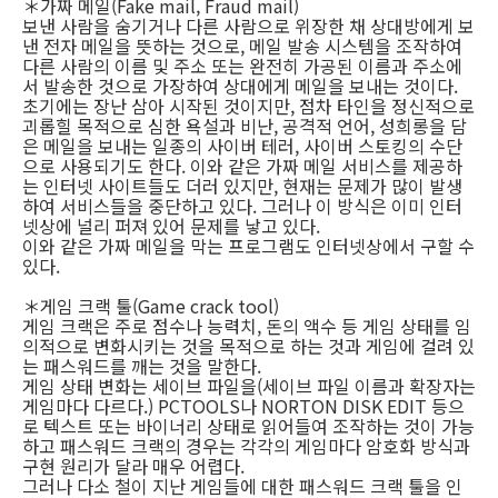
＊가짜 메일(Fake mail, Fraud mail)
보낸 사람을 숨기거나 다른 사람으로 위장한 채 상대방에게 보
낸 전자 메일을 뜻하는 것으로, 메일 발송 시스템을 조작하여
다른 사람의 이름 및 주소 또는 완전히 가공된 이름과 주소에
서 발송한 것으로 가장하여 상대에게 메일을 보내는 것이다.
초기에는 장난 삼아 시작된 것이지만, 점차 타인을 정신적으로
괴롭힐 목적으로 심한 욕설과 비난, 공격적 언어, 성희롱을 담
은 메일을 보내는 일종의 사이버 테러, 사이버 스토킹의 수단
으로 사용되기도 한다. 이와 같은 가짜 메일 서비스를 제공하
는 인터넷 사이트들도 더러 있지만, 현재는 문제가 많이 발생
하여 서비스들을 중단하고 있다. 그러나 이 방식은 이미 인터
넷상에 널리 퍼져 있어 문제를 낳고 있다.
이와 같은 가짜 메일을 막는 프로그램도 인터넷상에서 구할 수
있다.
＊게임 크랙 툴(Game crack tool)
게임 크랙은 주로 점수나 능력치, 돈의 액수 등 게임 상태를 임
의적으로 변화시키는 것을 목적으로 하는 것과 게임에 걸려 있
는 패스워드를 깨는 것을 말한다.
게임 상태 변화는 세이브 파일을(세이브 파일 이름과 확장자는
게임마다 다르다.) PCTOOLS나 NORTON DISK EDIT 등으
로 텍스트 또는 바이너리 상태로 읽어들여 조작하는 것이 가능
하고 패스워드 크랙의 경우는 각각의 게임마다 암호화 방식과
구현 원리가 달라 매우 어렵다.
그러나 다소 철이 지난 게임들에 대한 패스워드 크랙 툴을 인