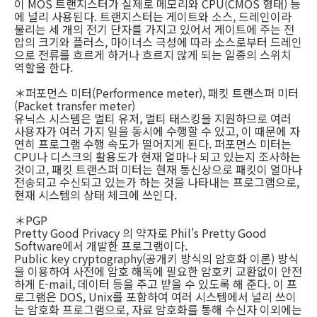
이 MOS 트랜지스터가 실제로 메모리와 CPU(CMOS 형태) 등
에 널리 사용된다. 트랜지스터는 게이트와 소스, 드레인이라
불리는 세 개의 전기 단자를 가지고 있어서 게이트에 주는 전
압의 크기와 플러스, 마이너스 극성에 따라 소스로부터 드레인
으로 전류를 흐르게 하거나 흐르지 않게 되는 일종의 스위치
역할을 한다.
＊퍼포먼스 미터(Performence meter), 패킷 트랜스퍼 미터
(Packet transfer meter)
유닉스 시스템은 멀티 유저, 멀티 태스킹을 지원하므로 여러
사용자가 여러 가지 일을 동시에 수행할 수 있고, 이 때문에 자
연히 프로그램 수행 속도가 떨어지게 된다. 퍼포먼스 미터는
CPU나 디스크의 활용도가 현재 얼마나 되고 있는지 조사하는
것이고, 패킷 트랜스퍼 미터는 현재 통신상으로 패킷이 얼마나
전송되고 수신되고 있는가 하는 것을 나타내는 프로그램으로,
현재 시스템의 상태 체크에 쓰인다.
＊PGP
Pretty Good Privacy 의 약자로 Phil's Pretty Good
Software에서 개발한 프로그램이다.
Public key cryptography(공개키 방식의 암호화 이론) 방식
을 이용하여 사전에 암호 해독에 필요한 암호키 교환없이 안전
하게 E-mail, 데이터 등을 주고 받을 수 있도록 해 준다. 이 프
로그램은 DOS, Unix를 포함하여 여러 시스템에서 널리 쓰이
는 암호화 프로그램으로, 자료 암호화를 통해 수신자 이외에는