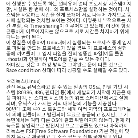
에 실행할 수 있도록 하는 멀티유저 멀티 프로세싱 시스템이지
만, 사실은 한 번에 하나의 프로세스만을 실행하는 것이다. 시
스템을 사용하는 시간을 잘게 쪼개어 서로 나누어 가지므로 동
시에 실행되는 것처럼 보이는 것이다. 이렇듯 내부적으로는 시
간 분할, 즉 Time sharing이 이루어지고 있는데, 이것이 항상
균등하게 이루어지지는 않으므로 서로 시간을 차지하기 위해
다투는 꼴이 된다.
이 성질을 이용하여 Unix내에서 실행되는 프로세스 중에 임시
로 파일을 만드는 프로세스가 있을 경우 이 프로세스의 실행
중에 끼여들어 그 임시 파일을 전혀 엉뚱한 파일(예를 들면
.rhosts)과 연결하여 백도어를 만들 수 있는 것이다.
재미있는 것은 이 해킹 방식은 그야말로 운에 따른 것으로
Race condition 상태에 따라 성공할 수도 실패할 수도 있다.
＊리눅스(Linux)
완전 무료 유닉스라고 할 수 있는 일종의 OS로, 인텔 기반 시
스템 (80386, 486, 펜티엄 등)에서 개발되기 시작해 지금은 애
플 파워맥, 선 스파크 시스템 등의 워크 스테이션에서도 실행
되며, 유닉스가 가지는 거의 대부분의 기능을 제공한다.
90년대 초에 루이스 토발드와 세계 여러 지역의 프로그래머들
에 의해 만들어지고 발전되어 무료로 공급되고 있지만, 그 기
능면에서는 여타 다른 OS에 결코 뒤떨어지지 않는다. 현재 리
눅스를 상업적으로 발전시킨 프로그램들도 있으나 아직까지
리눅스는 FSF(Free Software Foundation) 기본 정신에 맞
춰져 무료로 제공되고 그 소스 코드도 전부 공개되고 있다.