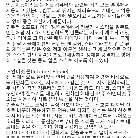
인공지능이라는 용어는 컴퓨터와 관련된 거의 모든 분야에서
사용되고 있는데, 컴퓨터의 뛰어난 처리속도와 거대한 기억용
량은 인간의 판단력을 그 안에 넣으려고 시도하는 사람들에겐
더 없이 좋은 조건이기 때문이다.
컴퓨터 소프트웨어의 많은 분야에서 전문가 시스템을 필두로
인간처럼 사고하고 판단하도록 만들려는 시도가 계속되고 있
다. 게임에도 그 형상은 매우 재미있게 나타나는데, 특히 근래
의 전략 시뮬레이션인 커맨드 앤 컴커, 스타 크래프트 같은 류
의 게임들은 많은 수의 적과 아군을 생성하고 개별적으로 적당
한 수준의 판단 능력을 프로그래밍하여 상대를 공격하고 방어
하고 길을 찾는 등의 일을 스스로 하도록 하고 있다.
＊인터넷 폰(Internet Phone)
전 세계적으로 깔려있는 인터넷을 사용하여 저렴한 비용으로
국제전화를 하자는 시도에서 개발된 것으로, 서로 전화하려는
두 사람이 각각 컴퓨터와 모뎀, 사운드 카드, 마이크, 스피커를
구입하여 전화기를 대신하고 전화번호 대신 IP 주소(인터넷 주
소)를 사용하여 서로 음성 통신을 하는 것이다.
기술적으로는 모뎀이 음성 신호인 아날로그 신호를 디지털 신
호로 바꾸어 전송하고 또 전송받은 디지털 신호를 음성 신호로
다시 바꾸는 일을 하며, 사운드 카드가 마이크로부터 들어오는
소리를 처리하고 통신상으로부터 온 소리를 다시 스피커로 내
보내는 일을 한다. 이때 현재 사용하는 모뎀의 속도가
(14400∼33000bps) 전화기의 전송속도보다 떨어지므로 소
리를 압축하여 보내고 다시 압축된 소리를 복원해서 들려 주는