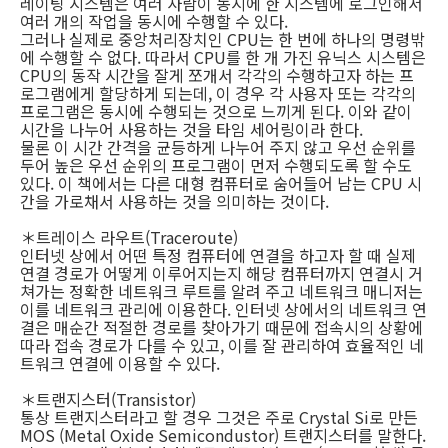
레이팅 시스템은 여러 사람이 동시에 한 시스템에 로그인해서
여러 개의 작업을 동시에 수행할 수 있다.
그러나 실제로 중앙처리장치인 CPU는 한 번에 하나의 명령밖
에 수행할 수 없다. 따라서 CPU를 한 개 가진 유닉스 시스템은
CPU의 동작 시간을 잘게 쪼개서 각각의 수행하고자 하는 프
로그램에게 할당하게 되는데, 이 경우 각 사용자 또는 각각의
프로그램은 동시에 수행되는 것으로 느끼게 된다. 이와 같이
시간을 나누어 사용하는 것을 타임 세어링이라 한다.
물론 이 시간 간격을 균등하게 나누어 주지 않고 우선 순위를
두어 높은 우선 순위의 프로그램이 먼저 수행되도록 할 수도
있다. 이 책에서는 다른 대형 컴퓨터로 숨어들어 남는 CPU 시
간을 가로채서 사용하는 것을 의미하는 것이다.
＊트레이스 라우트(Traceroute)
인터넷 상에서 어떤 특정 컴퓨터에 연결을 하고자 할 때 실제
연결 경로가 어떻게 이루어지는지 해당 컴퓨터까지 연결시 거
쳐가는 정확한 네트워크 루트를 알려 주고 네트워크 매니저는
이를 네트워크 관리에 이용한다. 인터넷 상에서의 네트워크 연
결은 매순간 적절한 경로를 찾아가기 때문에 접속시의 상황에
따라 접속 경로가 다를 수 있고, 이를 잘 관리하여 효율적인 네
트워크 연결에 이용할 수 있다.
＊트랜지스터(Transistor)
통상 트랜지스터라고 할 경우 그것은 주로 Crystal Si로 만든
MOS (Metal Oxide Semicondustor) 트랜지스터를 말한다.