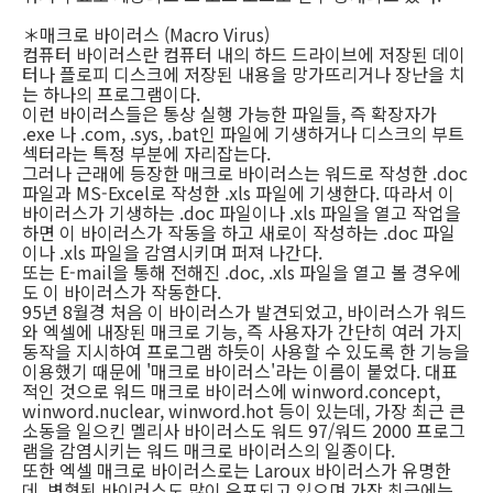
＊매크로 바이러스 (Macro Virus)
컴퓨터 바이러스란 컴퓨터 내의 하드 드라이브에 저장된 데이
터나 플로피 디스크에 저장된 내용을 망가뜨리거나 장난을 치
는 하나의 프로그램이다.
이런 바이러스들은 통상 실행 가능한 파일들, 즉 확장자가
.exe 나 .com, .sys, .bat인 파일에 기생하거나 디스크의 부트
섹터라는 특정 부분에 자리잡는다.
그러나 근래에 등장한 매크로 바이러스는 워드로 작성한 .doc
파일과 MS-Excel로 작성한 .xls 파일에 기생한다. 따라서 이
바이러스가 기생하는 .doc 파일이나 .xls 파일을 열고 작업을
하면 이 바이러스가 작동을 하고 새로이 작성하는 .doc 파일
이나 .xls 파일을 감염시키며 퍼져 나간다.
또는 E-mail을 통해 전해진 .doc, .xls 파일을 열고 볼 경우에
도 이 바이러스가 작동한다.
95년 8월경 처음 이 바이러스가 발견되었고, 바이러스가 워드
와 엑셀에 내장된 매크로 기능, 즉 사용자가 간단히 여러 가지
동작을 지시하여 프로그램 하듯이 사용할 수 있도록 한 기능을
이용했기 때문에 '매크로 바이러스'라는 이름이 붙었다. 대표
적인 것으로 워드 매크로 바이러스에 winword.concept,
winword.nuclear, winword.hot 등이 있는데, 가장 최근 큰
소동을 일으킨 멜리사 바이러스도 워드 97/워드 2000 프로그
램을 감염시키는 워드 매크로 바이러스의 일종이다.
또한 엑셀 매크로 바이러스로는 Laroux 바이러스가 유명한
데, 변형된 바이러스도 많이 유포되고 있으며 가장 최근에는