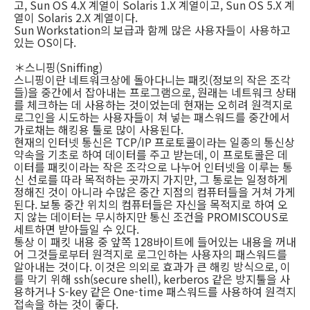
고, Sun OS 4.X 계열이 Solaris 1.X 계열이고, Sun OS 5.X 계
열이 Solaris 2.X 계열이다.
Sun Workstation의 보급과 함께 많은 사용자들이 사용하고
있는 OS이다.
＊스니핑(Sniffing)
스니핑이란 네트워크상에 돌아다니는 패킷(정보의 작은 조각
들)을 중간에서 잡아내는 프로그램으로, 원래는 네트워크 상태
를 체크하는 데 사용하는 것이었는데 현재는 오히려 원격지로
로그인을 시도하는 사용자들이 쳐 넣는 패스워드를 중간에서
가로채는 해킹용 툴로 많이 사용된다.
현재의 인터넷 통신은 TCP/IP 프로토콜이라는 일종의 통신상
약속을 기초로 하여 데이터를 주고 받는데, 이 프로토콜은 데
이터를 패킷이라는 작은 조각으로 나누어 인터넷을 이루는 통
신 선로를 따라 목적하는 곳까지 가지만, 그 통로는 일정하게
정해진 것이 아니라 수많은 중간 지점의 컴퓨터들을 거쳐 가게
된다. 보통 중간 위치의 컴퓨터들은 자신을 목적지로 하여 오
지 않는 데이터는 무시하지만 통신 조건을 PROMISCOUS로
세트하면 받아들일 수 있다.
통상 이 패킷 내용 중 앞쪽 128바이트에 들어있는 내용을 꺼내
어 그것들로부터 원격지로 로그인하는 사용자의 패스워드를
알아내는 것이다. 이것은 의외로 효과가 큰 해킹 방식으로, 이
를 막기 위해 ssh(secure shell), kerberos 같은 방지툴을 사
용하거나 S-key 같은 One-time 패스워드를 사용하여 원격지
접속을 하는 것이 좋다.