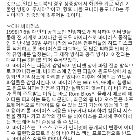
것으로, 일반 노트북의 경우 정중앙에서 화면을 위로 약간 기
울인 방향이 주시야각이고, 향후 나올 모니터 용도 LCD는 주
시야각이 정중앙에 맞추어질 것이다.
＊CIH 바이러스
1998년 6월 대만의 공학도인 천잉하오가 제작하여 인터넷을
통해 전 세계로 퍼져나간 윈도우 바이러스로 바이러스 동작일
인 지난 4월 26일 우리나라의 수많은 컴퓨터들의 하드 디스크
를 삭제하고 롬 바이어스를 파괴하는 등 많은 피해를 입혀 일
약 유명세를 떨쳤는데, 그 제작 방식과 공격 방식이 이전과는
매우 다른 형태를 띄어 주목받았다.
이 바이러스는 파일에 감염되어 인터넷 상에 파일 전송 방식으
로 퍼져나갔는데, 바이러스에 감염된 파일이 윈도우상에서 실
행되면 기억장소에 자리를 잡았다가 이후에 실행되는 윈도우
파일들을 감염시킨다. 이 바이러스는 Win 95, 98에서 실행되
고 윈도우 NT는 감염은 되지만 실행되지 않는다. 이 바이러스
가 특히 주목받는 이유는 바로 Rom Bios의 플래시 메모리 데
이터를 파괴하는 특징 때문인데, 최근의 롬 바이오스들은 소프
트웨어적으로 업데이트 할 수 있는 쓰기 기능이 있는데 이를
이용하여 롬 바이어스 내용을 바꾸거나 파괴하여 컴퓨터 시스
템을 정지시키고 최악의 경우 롬 바이어스를 교체해 주어야하
는 하드웨어적인 손상을 줄 수 있다.
이 바이러스는 그 소스 코드가 인터넷에 공개되어 변종이 이미
다수 출현했으므로 최신의 바이러스 백신 프로그램으로 반드
시 바이러스 검색을 하여야 한다.