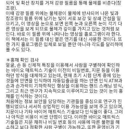
되어 빛 확산 장치를 거쳐 감광 필름을 통해 물체를 비춘다(참
조광).
이때 감광 필름 위에는 물체광이 물체에 반사되어 나온 빛과
참조광의 필름 위에 남기는 빛이 서로 보강 및 상쇄 간섭을 일
으키고, 이 영상을 눈으로 보면 왼쪽 눈과 오른쪽 눈이 각기 다
른 영상을 보게 되므로 물체가 깊이를 가지고 있는 것처럼 보
인다. 바로 이 필름 위에 나타나는 영상을 홀로그램이라 한다.
이 책에서는 이 필름 대신 옅은 연기를 대신 사용한 것이다. 또
한 가지 홀로그램은 입체로 보일 뿐만 아니라 각도를 달리하여
볼 수도 있다.
＊홍채 확인 검사
얼굴, 손 등 신체적 특징을 이용해서 사람을 구별하여 확인하
는 바이오 매트릭스 기술이 이전의 비밀번호, 지문 등을 이용
하던 방식을 대체하고 있는데, 현재 초기 시험 단계 중에 있는
것들에 안면을 인식하여 자동입출금을 하는 안면 인식 ATM과
손과 손가락의 기하학적인 형상을 이용하는 핸드 스캐닝 방식,
그리고 최근 연구가 지속적으로 이루어지고 있는 것이 눈의 홍
채를 인식하는 것이다.
처음에는 정보 보안을 담당하는 기관들을 중심으로 연구가 진
행되었으나 서서히 상업적인 이용 가능성을 보여 주고 있으며,
지문이나 기타 바이어 매트릭스 기술보다 인식율이 좋다. 그러
나 아직은 비용이 비싼 단점이 있다. 이러한 바이오 매트릭스
기술들은 지문 채취나 비밀 번호 등의 사용에 따른 불편을 해
소하고 보다 정확한 사람 구별이 가능하고, 또한 운영비가 기