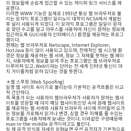
의 정보들에 손쉽게 접근할 수 있는 하이퍼 링크 서비스를 제
공한다.
이러한 WWW 기능은 실제로 1993년 통상 웹 브라우저로 불
리는 모자익 프로그램이 일리노이 대학의 NCSA에서 개발된
후 널리 사용되게 되었다. 이 모자익 프로그램은 일일이 문자
로 찾던 수고를 덜고 마우스를 사용하여 자신이 원하는 정보에
접근하도록 GUI(사용자 인터페이스) 환경을 제공하는 프로그
램이다.
현재는 웹 브라우저로 Netscape, Internet Explorer,
HotJava 등이 많이 사용되고 있으며, 전체적인 웹 시스템 환
경은 정보를 제공하는 웹 서버, 정보 그 자체를 뜻하는 웹 페이
지, 사용자에게 정보를 보여 주는 프로그램인 웹 브라우저로
이루어져 있고, Web이라는 단어는 전 세계 인터넷 통신이 마
치 거미줄처럼 얽혀 있다는 것을 뜻한다.
＊웹 스푸핑 (Web Spoofing)
일명 웹 사이트 속이기로 불리는데 기본적인 공격흐름은 비교
적 간단하다.
즉 목표가 되는 사용자의 웹브라우저가 사용자가 원하는 웹사
이트를 방문할 때 마치 해당 웹사이트인양 속여 원래 웹사이트
를 제공하는 웹 서버와 사용자 브라우저 사이에 끼어들어 오가
는 정보를 가로채서 읽거나 변경, 심할 경우 피해를 줄 수있는
프로그램을 사용자에게 보내는 것이다. 이와같은 구성때문에
man-in-the-middle 공격이라고도 불린다.
실 제 공격 방식을 자세히 살펴보면 우선 공격자가 기본적으로