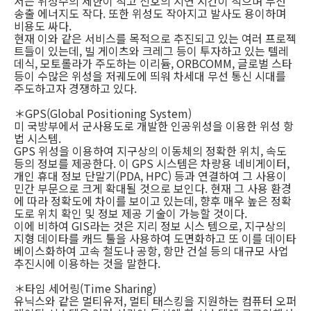
서는 위성수의 제한이 적고 신호의 지연 시간이 적으며 무선
송출 에너지도 작다. 또한 위성도 작아지고 발사도 용이하며
비용도 싸다.
현재 이와 같은 서비스를 목적으로 추진되고 있는 여러 프로젝
트들이 있는데, 빌 게이츠와 크레그 등이 투자하고 있는 텔레
데식, 모토롤라가 주도하는 이리듐, ORBCOMM, 글로벌 스타
등이 수많은 위성을 저궤도에 띄워 차세대 무선 통신 시대를
주도하고자 경쟁하고 있다.
＊GPS(Global Positioning System)
미 국방부에서 군사용도로 개발한 인공위성을 이용한 위성 항
법 시스템.
GPS 위성을 이용하여 지구상의 이동체의 정확한 위치, 속도
등의 정보를 제공한다. 이 GPS 시스템은 차량용 네비게이터,
개인 휴대 정보 단말기(PDA, HPC) 등과 연결하여 그 사용이
민간 부문으로 크게 확대될 것으로 보인다. 현재 그 사용 환경
에 따라 정확도에 차이를 보이고 있는데, 향후 매우 높은 정확
도로 위치 확인 및 정보 제공 기술이 가능할 것이다.
이에 비하여 GIS라는 것은 지리 정보 시스 템으로, 지구상의
지형 데이타를 캐드 툴을 사용하여 도면화하고 또 이를 데이타
베이스화하여 고속 철도나 공항, 항만 건설 등의 대규모 사업
추진시에 이용하는 것을 말한다.
＊타임 세어링(Time Sharing)
유닉스와 같은 멀티유저, 멀티 태스킹을 지원하는 컴퓨터 오퍼