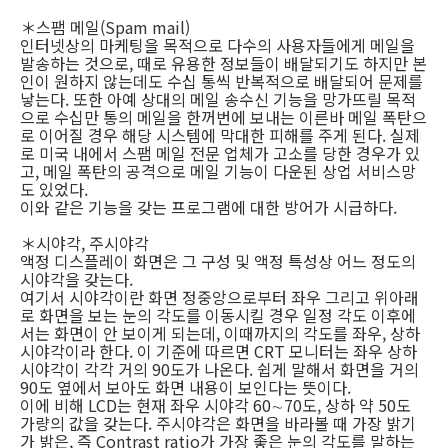
＊스팸 메일(Spam mail)
인터넷상의 마케팅을 목적으로 다수의 사용자들에게 메일을
발송하는 것으로, 때로 유용한 정보들이 배달되기도 하지만 본
인이 원하지 않는데도 수십 통씩 반복적으로 배달되어 문제를
낳는다. 또한 아예 상대의 메일 송수신 기능을 망가뜨릴 목적
으로 수십만 통의 메일을 한꺼번에 보내는 이른바 메일 폭탄으
로 이어질 경우 해당 시스템에 막대한 피해를 주게 된다. 실제
로 미국 내에서 스팸 메일 전문 업체가 고소를 당한 경우가 있
고, 메일 폭탄의 공격으로 메일 기능이 다운된 상업 서비스망
도 있었다.
이와 같은 기능을 갖는 프로그램에 대한 방어가 시급하다.
＊시야각, 주시야각
액정 디스플레이 화면은 그 구성 및 액정 특성상 어느 정도의
시야각을 갖는다.
여기서 시야각이란 화면 정중앙으로부터 좌우 그리고 위아래
로 화면을 보는 눈의 각도를 이동시킬 경우 일정 각도 이후에
서는 화면이 안 보이게 되는데, 이때까지의 각도를 좌우, 상하
시야각이라 한다. 이 기준에 따르면 CRT 모니터는 좌우 상하
시야각이 각각 거의 90도가 나온다. 쉽게 말해서 화면을 거의
90도 옆에서 보아도 화면 내용이 보인다는 뜻이다.
이에 비해 LCD는 현재 좌우 시야각 60∼70도, 상하 약 50도
가량의 값을 갖는다. 주시야각은 화면을 바라볼 때 가장 밝기
가 밝은, 즉 Contrast ratio가 가장 좋은 눈의 각도를 말하는