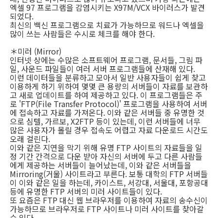
엑셀 97 프로그램을 감염시키는 X97M/VCX 바이러스가 발견
되었다.
최신의 백신 프로그램으로 치료가 가능하므로 워드나 엑셀을
많이 쓰는 사람들은 수시로 체크를 해야 한다.
＊미러 (Mirror)
인터넷 상에는 수많은 소프트웨어 프로그램, 문서들, 그림 파
일, 사운드 파일들이 여러 서버 프로그램들에 산재해 있다.
이런 데이터들을 분류하고 모아서 일반 사용자들이 쉽게 찾고
이용하게 하기 위하여 몇몇 큰 용량의 서버들이 자료를 보관하
고 새로 업데이트를 하여 제공하고 있다. 이 프로그램들은 주
로 'FTP(File Transfer Protocol)' 프로그램을 사용하여 서버
에 접속하고 자료를 가져온다. 이와 같은 서버들 중 유명한 것
으로 심텔, 가르보, X2FTP 등이 있는데, 이런 서버들에 너무
많은 사용자가 몰릴 경우 접속도 어렵고 자료 다운로드 시간도
오래 걸린다.
이와 같은 지연을 막기 위해 유명 FTP 사이트의 자료들을 일
정 기간 간격으로 다운 받아 자신의 서버에 두고 다른 사람들
에게 제공하는 서버들이 늘어났는데, 이와 같은 서버들을
Mirroring(거울) 사이트라고 부른다. 보통 대학의 FTP 서버들
이 이와 같은 일을 하는데, 카이스트, 서강대, 서울대, 포항공대
등에 유명한 FTP 서버의 미러 사이트들이 있다.
또 요즘은 FTP 대신 웹 브라우저를 이용하여 자료의 송수신이
가능하므로 브라우저로 FTP 사이트나 미러 사이트를 찾아갈
수 있다.