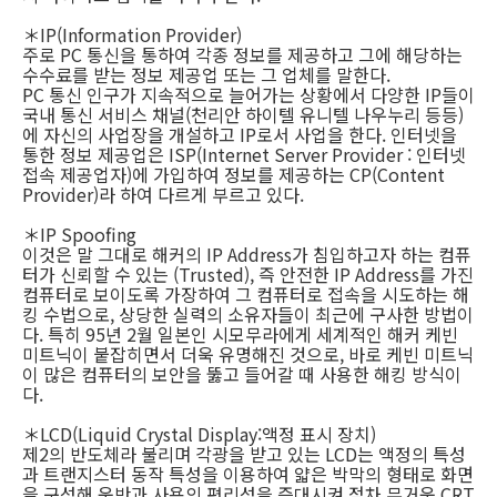
＊IP(Information Provider)
주로 PC 통신을 통하여 각종 정보를 제공하고 그에 해당하는
수수료를 받는 정보 제공업 또는 그 업체를 말한다.
PC 통신 인구가 지속적으로 늘어가는 상황에서 다양한 IP들이
국내 통신 서비스 채널(천리안 하이텔 유니텔 나우누리 등등)
에 자신의 사업장을 개설하고 IP로서 사업을 한다. 인터넷을
통한 정보 제공업은 ISP(Internet Server Provider : 인터넷
접속 제공업자)에 가입하여 정보를 제공하는 CP(Content
Provider)라 하여 다르게 부르고 있다.
＊IP Spoofing
이것은 말 그대로 해커의 IP Address가 침입하고자 하는 컴퓨
터가 신뢰할 수 있는 (Trusted), 즉 안전한 IP Address를 가진
컴퓨터로 보이도록 가장하여 그 컴퓨터로 접속을 시도하는 해
킹 수법으로, 상당한 실력의 소유자들이 최근에 구사한 방법이
다. 특히 95년 2월 일본인 시모무라에게 세계적인 해커 케빈
미트닉이 붙잡히면서 더욱 유명해진 것으로, 바로 케빈 미트닉
이 많은 컴퓨터의 보안을 뚫고 들어갈 때 사용한 해킹 방식이
다.
＊LCD(Liquid Crystal Display:액정 표시 장치)
제2의 반도체라 불리며 각광을 받고 있는 LCD는 액정의 특성
과 트랜지스터 동작 특성을 이용하여 얇은 박막의 형태로 화면
을 구성해 운반과 사용의 편리성을 증대시켜 점차 무거운 CRT