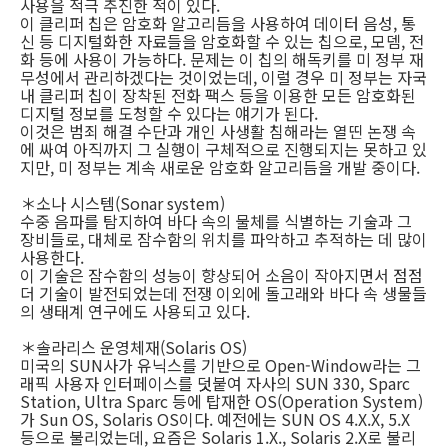
사용을 적극 추진한 적이 있다.
이 클리퍼 칩은 암호화 알고리듬을 사용하여 데이터 음성, 통
신 등 디지털화한 자료들을 암호화할 수 있는 칩으로, 모뎀, 전
화 등에 사용이 가능하다. 문제는 이 칩의 해독키를 미 정부 재
무성에서 관리하겠다는 것이었는데, 이럴 경우 미 정부는 자국
내 클리퍼 칩이 장착된 전화 팩스 등을 이용한 모든 암호화된
디지털 정보를 도청할 수 있다는 얘기가 된다.
이것은 범죄 해결 수단과 개인 사생활 침해라는 열띤 논쟁 속
에 싸여 아직까지 그 실행이 구체적으로 진행되지는 못하고 있
지만, 미 정부는 계속 새로운 암호화 알고리듬을 개발 중이다.
＊소나 시스템(Sonar system)
수중 음파를 탐지하여 바다 속의 물체를 식별하는 기술과 그
장비들로, 대체로 잠수함의 위치를 파악하고 추적하는 데 많이
사용한다.
이 기술은 잠수함의 성능이 향상되어 소음이 작아지면서 점점
더 기술이 발전되었는데 전쟁 이외에 돌고래와 바다 속 생물들
의 생태계 연구에도 사용되고 있다.
＊솔라리스 운영체재(Solaris OS)
미국의 SUN사가 유닉스를 기반으로 Open-Window라는 그
래픽 사용자 인터페이스를 덧붙여 자사의 SUN 330, Sparc
Station, Ultra Sparc 등에 탑재한 OS(Operation System)
가 Sun OS, Solaris OS이다. 예전에는 SUN OS 4.X.X, 5.X
등으로 불리었는데, 요즘은 Solaris 1.X., Solaris 2.X로 불리