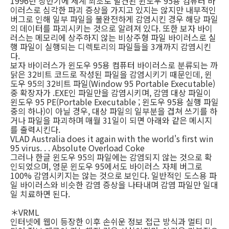
1996년 상반기에 세계 최초로 발견된 윈도우 95용 컴퓨터 바
이러스로 심각한 파괴 증상을 가지고 있지는 않지만 내부적인
버그로 인해 일부 파일을 불완전하게 감염시킨 경우 해당 파일
의 데이터를 파괴시키는 것으로 알려져 있다. 또한 보자 바이
러스는 메모리에 상주하지 않는 비상주형 파일 바이러스로 실
행 파일이 실행되는 디렉토리의 파일들을 3개까지 감염시킨
다.
보자 바이러스가 윈도우 95용 컴퓨터 바이러스로 분류되는 까
닭은 32비트 코드로 작성된 파일을 감염시키기 때문인데, 윈
도우 95의 32비트 파일(Window 95 Portable Executable)
중 확장자가 .EXE인 파일만을 감염시키며, 감염 대상 파일이
윈도우 95 PE(Portable Executable ; 윈도우 95용 실행 파일
중의 하나)이 아닐 경우, 대상 파일의 일부분을 겹쳐 쓰기를 하
거나 파일을 파괴하며 매월 31일이 되면 아래와 같은 메시지
를 출력시킨다.
VLAD Australia does it again with the world's first win
95 virus. . . Absolute Overload Coke
그러나 한글 윈도우 95의 파일에는 감염되지 않는 것으로 확
인되었으며, 영문 윈도우 95에서도 바이러스 자체 버그로
100% 감염시키지는 않는 것으로 보인다. 일반적인 도스용 파
일 바이러스와 비슷한 감염 증상을 나타내며 감염 파일만 일대
일 치료하면 된다.
＊VRML
인터넷에 웹이 등장한 이후 손쉬운 정보 접근 방식과 멀티 미