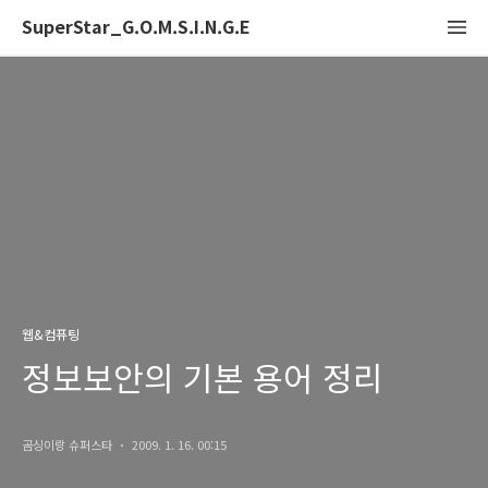
SuperStar_G.O.M.S.I.N.G.E
웹&컴퓨팅
정보보안의 기본 용어 정리
곰싱이랑 슈퍼스타
2009. 1. 16. 00:15