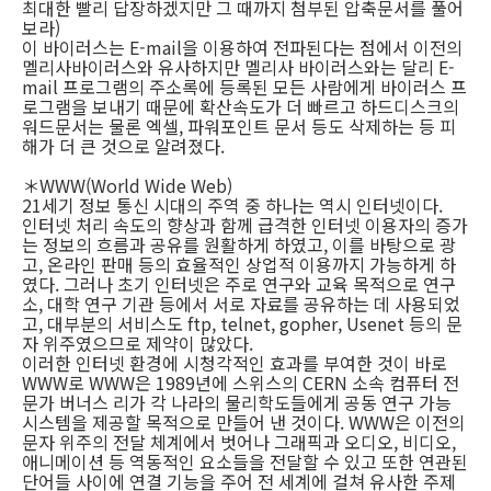
최대한 빨리 답장하겠지만 그 때까지 첨부된 압축문서를 풀어
보라)
이 바이러스는 E-mail을 이용하여 전파된다는 점에서 이전의
멜리사바이러스와 유사하지만 멜리사 바이러스와는 달리 E-
mail 프로그램의 주소록에 등록된 모든 사람에게 바이러스 프
로그램을 보내기 때문에 확산속도가 더 빠르고 하드디스크의
워드문서는 물론 엑셀, 파워포인트 문서 등도 삭제하는 등 피
해가 더 큰 것으로 알려졌다.
＊WWW(World Wide Web)
21세기 정보 통신 시대의 주역 중 하나는 역시 인터넷이다.
인터넷 처리 속도의 향상과 함께 급격한 인터넷 이용자의 증가
는 정보의 흐름과 공유를 원활하게 하였고, 이를 바탕으로 광
고, 온라인 판매 등의 효율적인 상업적 이용까지 가능하게 하
였다. 그러나 초기 인터넷은 주로 연구와 교육 목적으로 연구
소, 대학 연구 기관 등에서 서로 자료를 공유하는 데 사용되었
고, 대부분의 서비스도 ftp, telnet, gopher, Usenet 등의 문
자 위주였으므로 제약이 많았다.
이러한 인터넷 환경에 시청각적인 효과를 부여한 것이 바로
WWW로 WWW은 1989년에 스위스의 CERN 소속 컴퓨터 전
문가 버너스 리가 각 나라의 물리학도들에게 공동 연구 가능
시스템을 제공할 목적으로 만들어 낸 것이다. WWW은 이전의
문자 위주의 전달 체계에서 벗어나 그래픽과 오디오, 비디오,
애니메이션 등 역동적인 요소들을 전달할 수 있고 또한 연관된
단어들 사이에 연결 기능을 주어 전 세계에 걸쳐 유사한 주제