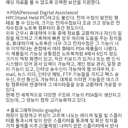
해당 자료를 볼 수 없도록 강력한 보안을 지원한다.
＊PDA(Personal Digital Assistance)
HPC(Hand Held PC)라고도 불린다. 전자 수첩의 발전된 형
태로 볼 수 있는데, 크기는 전자수첩보다 조금 크고 성능은 전
자수첩과 노트북 컴퓨터의 중간 정도이다.
외부 근무시 휴대하여 이동 중에 정보를 교환하거나 자신의 일
정을 체크하고 기록하여 빠른 업무 처리에 도움을 주는 장치들
로, 휴대하기에 노트북은 너무 크고 전자수첩은 그 기능이 너
무 미약하다는 관점에서 여러 형태의 PDA 제품들이 나왔다.
이 제품들의 기능상 공통점은 노트북처럼 4에서 6인치 정도
크기의 액정 화면이 있고, 작은 키보드가 있거나 또는 펜 인식
시스템이 있어 문서 입력이 가능하고, 개인 정보 관리, 일정 관
리 기능이 있고, 인터넷 송수신이 가능하여 웹 브라우저, E-
mail, 뉴스 리더, 인터넷 채팅, FTP 기능들을 가지고 팩스 송
수신, 무선 통신도 가능하다. 대체로 이러한 기능들은 데스크
탑 컴퓨터와 연결하여 그 데이타들을 상호 교환하여 가공할 수
있다.
현재 전 세계적으로 다양한 구조와 기능의 PDA들이 생산되고
있는데, 그 성능이 점차 고기능화하고 있다.
＊홀로그래픽(Holo-graphy)
파장이 일정하고 위상이 고르게 나오는 레이저 빛을 빛 스플리
터를 통과시켜 빛의 반은 스플리터를 통과해 빛 확산 장치를
거쳐 물체를 비추고(물체광) 나머지 반은 스플리터에서 반사