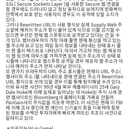
SSL( Secure Sockets Layer )을 사용한 Secure 웹 연결을
할 경우에도 드러나지 않고 정상 동작으로 보여지며 방화벽의
안쪽에서 보호 받는 사용자의 경우도 이 공격에 당할 소지가
있다.
그러나 Rewritten URL의 사용 형식상 실제 Supply Web 주
소앞에 해커의 주소가 항시 붙어 있게 되므로 이를 감지할 수
있으면 우선은 현재 웹 스푸핑으로 공격받고 있다는 건 알 수
가 있다. 웹브라우저의 가장 아래 줄엔 현재 통신을 하고 있는
웹 주소와 보고 있는 파일 등의 정보를 나타내는 상태 표시 줄
이 한 줄의 텍스트로 나타난다. 따라서 가고자 하는 웹 제공자
의 웹 링크에 마우스를 가져가면 실제 링크 주소가 이 상태 표
시줄에 나타나므로 웹스푸핑 공격일 경우 제공자 웹 주소가 아
니라 해커의 주소가 먼저 나타날 것이다.
또 한가지 브라우저의 URL 주소 표시줄은 현재의 URL 주소(
웹사이트 주소 )를 나타내므로 현재 연결된 주소가 Rewritten
URL 형식으로 쓰여 있을 경우 이를 통해 탐지해낼 수가 있다.
이와 유사한 사건이 99년 4월 북부 캐롤라이나의 25세 Gary
Dale Hoke에 의해 실제로 일어났는 데 Hoke는 주식 시세 관
련 웹사이트인 Bloomberg사 홈페이지를 가짜로 만들어
PairGain사의 주식값을 치솟게 하였다. 이 사건은 현재 미 FBI
에 의해 조사 중인데 한 개인이 신기술의 힘을 이용하여 잘못
된 정보를 수백만 투자가에게 빠르게 퍼뜨린 최초의 사건으로
알려지고 있다.
＊인공지능(AI in Game)