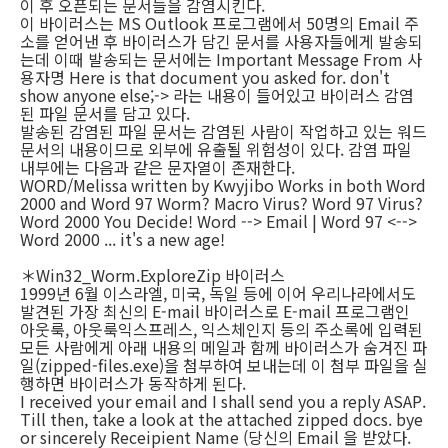
이 후 오픈되는 문서들을 감염시킨다.
이 바이러스는 MS Outlook 프로그램에서 50명의 Email 주
소를 얻어낸 후 바이러스가 담긴 문서를 사용자들에게 발송되
는데 이때 발송되는 문서에는 Important Message From 사
용자명 Here is that document you asked for. don't
show anyone else;-> 라는 내용이 들어있고 바이러스 감염
된 파일 문서를 담고 있다.
발송된 감염된 파일 문서는 감염된 사람이 작업하고 있는 워드
문서의 내용이므로 외부에 유출될 위험성이 있다. 감염 파일
내부에는 다음과 같은 문자열이 존재한다.
WORD/Melissa written by Kwyjibo Works in both Word
2000 and Word 97 Worm? Macro Virus? Word 97 Virus?
Word 2000 You Decide! Word --> Email | Word 97 <-->
Word 2000 ... it's a new age!
＊Win32_Worm.ExploreZip 바이러스
1999년 6월 이스라엘, 미국, 독일 등에 이어 우리나라에서도
발견된 가장 최신의 E-mail 바이러스로 E-mail 프로그램인
아웃룩, 아웃룩익스프레스, 익스체인지 등의 주소록에 입력된
모든 사람에게 아래 내용의 메일과 함께 바이러스가 숨겨진 파
일(zipped-files.exe)을 첨부하여 보내는데 이 첨부 파일을 실
행하면 바이러스가 동작하게 된다.
I received your email and I shall send you a reply ASAP.
Till then, take a look at the attached zipped docs. bye
or sincerely Receipient Name (당신의 Email 을 받았다.