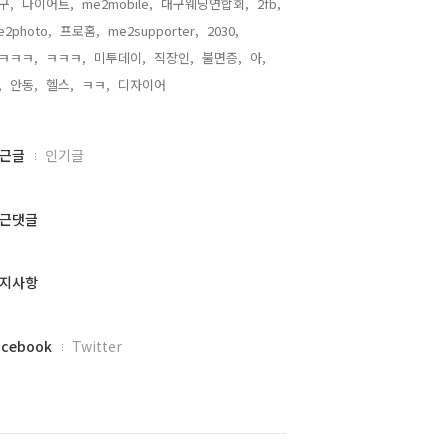
구,
다이어트,
me2mobile,
대구웨딩연합회,
2fb,
e2photo,
프로홈,
me2supporter,
2030,
ㅋㅋㅋ,
ㅋㅋㅋ,
미투데이,
직장인,
불면증,
아,
,
안동,
헬스,
ㅋㅋ,
디자이어,
근글
인기글
근댓글
지사항
acebook
Twitter