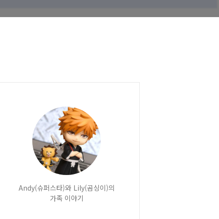
Andy(슈퍼스타)와 Lily(곰싱이)의
가족 이야기