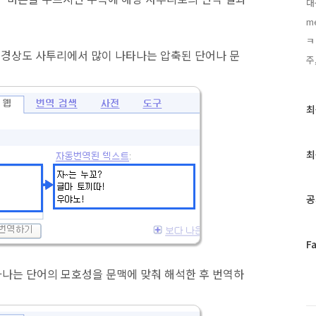
대
m
ㅋ
술은 경상도 사투리에서 많이 나타나는 압축된 단어나 문
주
최
최
근
글
과
최
인
기
글
공
페
F
이
스
타나는 단어의 모호성을 문맥에 맞춰 해석한 후 번역하
북
트
위