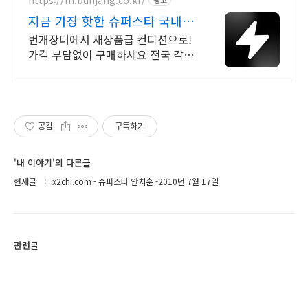
광고
지금 가장 핫한 슈퍼스타 국내
최대 브랜드 중고거래
번개장터에서 새상품급 컨디션으로!
가격 부담없이 구매하세요 전국 각지
에서 올라오는 전국구 최다 상품 매일
10만 개 이상의 신규 상품 업로드
공감
구독하기
'내 이야기'의 다른글
현재글
x2chi.com - 슈퍼스타 안치훈 -2010년 7월 17일
관련글