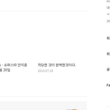
m
대
ㅋ
20
최
최
근
글
과
최
인
기
om - 슈퍼스타 안치훈
적당한 것이 완벽한것이다.
글
공
7월 20일
2010.07.18
페
F
이
스
북
트
위