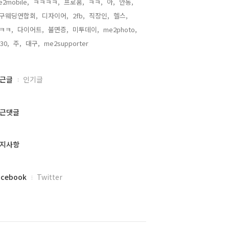
e2mobile,
ㅋㅋㅋㅋ,
프로홈,
ㅋㅋ,
아,
안동,
구웨딩연합회,
디자이어,
2fb,
직장인,
헬스,
ㅋㅋ,
다이어트,
불면증,
미투데이,
me2photo,
30,
주,
대구,
me2supporter,
근글
인기글
근댓글
지사항
acebook
Twitter