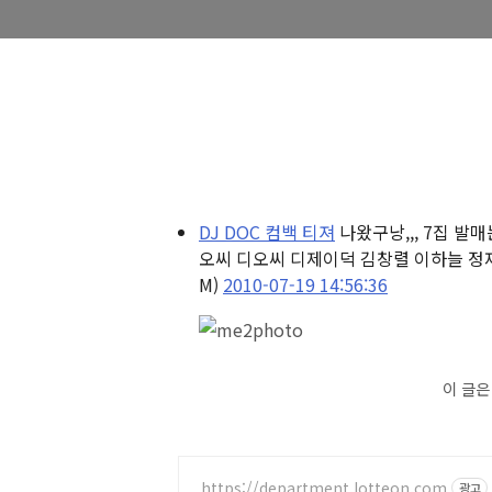
DJ DOC 컴백 티져
나왔구낭,,, 7집 발매
오씨 디오씨 디제이덕 김창렬 이하늘 정재용 7집
M)
2010-07-19 14:56:36
이 글
https://department.lotteon.com
광고