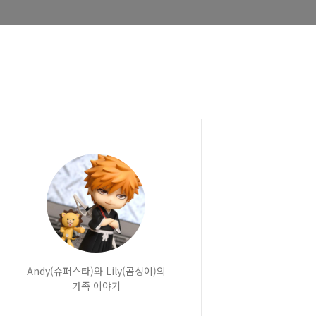
Andy(슈퍼스타)와 Lily(곰싱이)의
가족 이야기