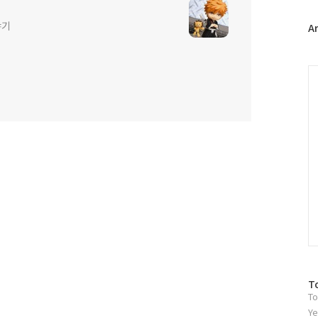
터
야기
플
A
러
그
인
C
방
T
To
문
자
Ye