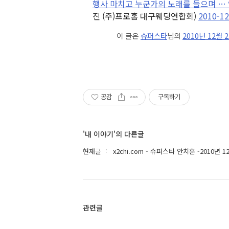
행사 마치고 누군가의 노래를 들으며 … 앙
진 (주)프로홈 대구웨딩연합회)
2010-12
이 글은
슈퍼스타
님의
2010년 12월 
공감
구독하기
'내 이야기'의 다른글
현재글
x2chi.com - 슈퍼스타 안치훈 -2010년 1
관련글