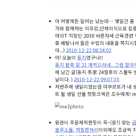
아 어떻게든 일어는 났는데… 몇일간 좀
가와 함께하는 의무감,단체의식으로 집중
여!
(IT 직장인 2030 바른자세 근육경
중 배탈나서 들은 수업의 내용을 쪽지시험 
아...)
2010-12-22 08:24:02
아! 오늘이
동지
였구나!!
동지 팥죽 알 21 개먹으라네.. 그럼 
에 남긴 글
(동지 冬至 24절후의 스물두 
날이다. )
2010-12-22 09:07:35
저번주에 생일이였는뎁 야쿠르트가 내 
트 윌 생일 선물 핫핑크색은 조수에게! me2
왕관이 주문제작한듯이 꼭~(응?) 맞는
블루소울
,
까칠한처리
이외에도 조금씩 치