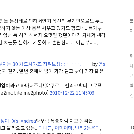
 힘든 몸상태로 인해서인지 육신의 무게만으로도 누군
분
하지 않는 이상 몸은 세우고 있기도 힘드네.. 동기부
련 직업병 등 허리 허벅지 요몇일 했던이야기 되세겨 생각
치는듯 심하게 가물하고 혼란한데 ... 아침부터,,,
할아부지는 80 개드셔야죠 지켜보겠슴………. ㅡㅡ
by
웅s
내
번째 절기. 일년 중에서 밤이 가장 길고 낮이 가장 짧은
관
생일이라고 하나더주네!
(야쿠르트 헬리코박터 프로젝
웹
mobile me2photo)
2010-12-22 11:43:03
곰싱이
,
웅s
,
Andrea
와우~! 폭풍처럼 치고 올라온
T
고 올라오고 있는..
미니군
,
재랙재랙
,
반짝2는은미
,