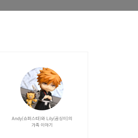
Andy(슈퍼스타)와 Lily(곰싱이)의
가족 이야기