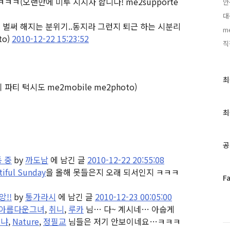
 ㅋㅋㅋ
(오랜만에 미투 지지자 합니다! me2supporte
안
대
 벌써 해지는 분위기..동지라 그런지 퇴근 하는 시분리
me
to)
2010-12-22 15:23:52
직
최
최
회 파티 턱시도 me2mobile me2photo)
근
글
과
최
인
기
글
공
 중
by
까도남
에 남긴 글
2010-12-22 20:55:08
tiful Sunday
을 올해 못들은지 오래 되서인지 ㅋㅋㅋ
페
F
이
!!
by
통가라시
에 남긴 글
2010-12-23 00:05:00
스
아름다운그녀
,
취니
,
루카
님… 다~ 계시네… 아숩게
북
트
후냐
,
Nature
,
정필교
님들은 저기 안보이네요…ㅋㅋㅋ
위