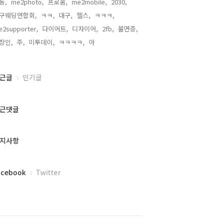
동,
me2photo,
프로홈,
me2mobile,
2030,
구웨딩연합회,
ㅋㅋ,
대구,
헬스,
ㅋㅋㅋ,
2supporter,
다이어트,
디자이어,
2fb,
불면증,
장인,
주,
미투데이,
ㅋㅋㅋㅋ,
아,
근글
인기글
근댓글
지사항
acebook
Twitter