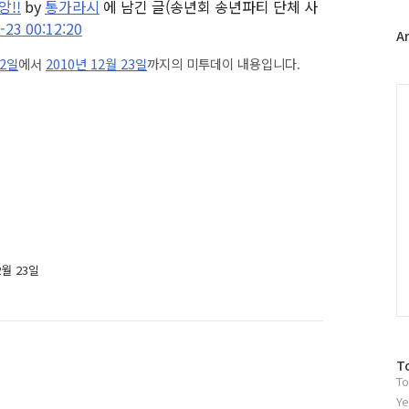
!!
by
통가라시
에 남긴 글
(송년회 송년파티 단체 사
터
-23 00:12:20
플
A
러
22일
에서
2010년 12월 23일
까지의 미투데이 내용입니다.
그
인
C
2월 23일
방
T
To
문
자
Ye