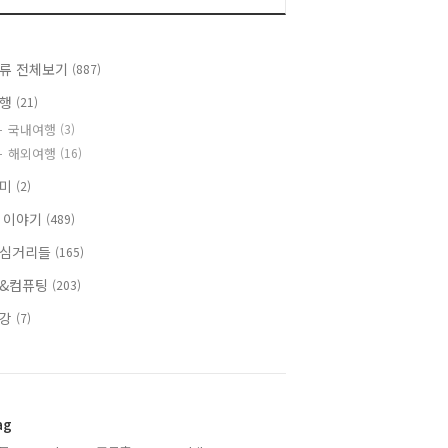
류 전체보기
(887)
여행
(21)
국내여행
(3)
해외여행
(16)
취미
(2)
 이야기
(489)
심거리들
(165)
&컴퓨팅
(203)
건강
(7)
ag