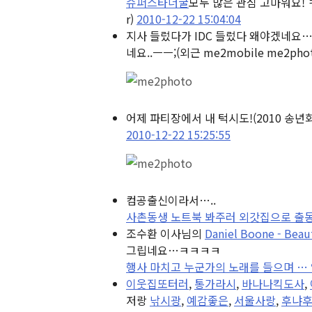
슈퍼스타너굴
모두 많은 관심 고마워요!
r)
2010-12-22 15:04:04
지사 들렀다가 IDC 들렀다 왜야겠네요…
네요..ㅡㅡ;
(외근 me2mobile me2pho
어제 파티장에서 내 턱시도!
(2010 송년
2010-12-22 15:25:55
컴공출신이라서…..
사촌동생 노트북 봐주러 외갓집으로 출동
조수환 이사님의
Daniel Boone - Beau
그립네요…ㅋㅋㅋㅋ
행사 마치고 누군가의 노래를 들으며 … 앙
이웃집또터러
,
통가라시
,
바나나킥도사
,
저랑
낚시광
,
예감좋은
,
서울사랑
,
후냐