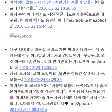
여학생이 없는 공대생 신입생 환영회 눈물이 앞을…
(아 슬
프다 저녀석들...)
2010-12-23 10:20:55
회사 송년 파티 턱시도 사진 얼굴 나오는거!
((주)프로홈 대
구웨딩연합회 턱시도 송년회 파티 me2mobile me2phot
o)
2010-12-23 15:44:52
대구 시내 815 미용실 서비스 개판 쩌네 기다리는건 뭐 좀
참는데 샴푸 하다말고 어디가고 없어.. 안가.. 못갈곳..
(머리
컷 하는데 1시간쯤 .. 이제 안가면 되는거다..ㅋㅋ me2mo
bile)
2010-12-23 16:05:55
잠님. 오세요! 잘해 드릴께요!
(불면증 한동안 잘 자더니 음.
오늘은.)
2010-12-24 03:29:34
이여사님의 모닝 SMS~ “아들아 오늘이 음력생일이다 즐거
운하루되어라 엄마미역국먹었다”.. ㅋㅋ 음음 사랑해요 엄
마! 아버지!
(아하하 즐거운 세상에 태어나게 해주셔서 감사
합니다..아버지 엄마...사랑합니다♥! me2photo)
2010-12-24 09:39:15