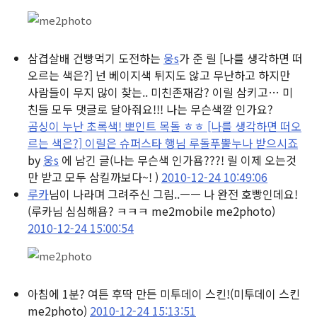
삼겹살배 건빵먹기 도전하는
웅s
가 준 릴 [나를 생각하면 떠
오르는 색은?] 넌 베이지색 튀지도 않고 무난하고 하지만
사람들이 무지 많이 찾는.. 미친존재감? 이릴 삼키고… 미
친들 모두 댓글로 달아줘요!!! 나는 무슨색깔 인가요?
곰싱이 누난 초록색! 뽀인트 목돌 ㅎㅎ [나를 생각하면 떠오
르는 색은?] 이릴은 슈퍼스타 행님 루돌푸뿔누나 받으시죠
by
웅s
에 남긴 글
(나는 무슨색 인가욤???! 릴 이제 오는것
만 받고 모두 삼킬까보다~! )
2010-12-24 10:49:06
루카
님이 나라며 그려주신 그림..ㅡㅡ 나 완전 호빵인데요!
(루카님 심심해욤? ㅋㅋㅋ me2mobile me2photo)
2010-12-24 15:00:54
아침에 1분? 여튼 후딱 만든 미투데이 스킨!
(미투데이 스킨
me2photo)
2010-12-24 15:13:51