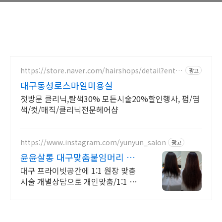
https://store.naver.com/hairshops/detail?entry
광고
=plt&id=31895732
대구동성로스마일미용실
첫방문 클리닉,탈색30% 모든시술20%할인행사, 펌/염
색/컷/매직/클리닉전문헤어샵
https://www.instagram.com/yunyun_salon
광고
윤윤살롱 대구맞춤붙임머리 두
상커짐없는 자연스런땋기
대구 프라이빗공간에 1:1 원장 맞춤
시술 개별상담으로 개인맞춤/1:1 맞
춤형시술로 최상의 만족감/그결과로
재방문율이 인정