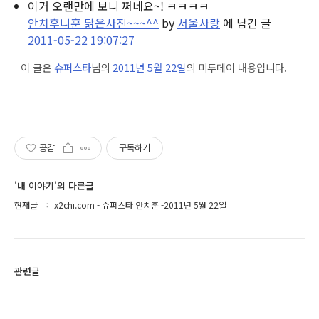
이거 오랜만에 보니 쩌네요~! ㅋㅋㅋㅋ
안치후니훈 닮은사진~~~^^
by
서울사랑
에 남긴 글
2011-05-22 19:07:27
이 글은
슈퍼스타
님의
2011년 5월 22일
의 미투데이 내용입니다.
공감
구독하기
'내 이야기'의 다른글
현재글
x2chi.com - 슈퍼스타 안치훈 -2011년 5월 22일
관련글