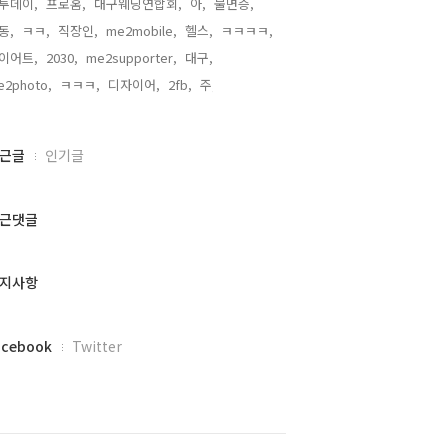
투데이,
프로홈,
대구웨딩연합회,
아,
불면증,
동,
ㅋㅋ,
직장인,
me2mobile,
헬스,
ㅋㅋㅋㅋ,
이어트,
2030,
me2supporter,
대구,
e2photo,
ㅋㅋㅋ,
디자이어,
2fb,
주,
근글
인기글
근댓글
지사항
acebook
Twitter