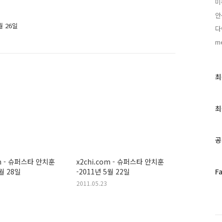
미
안
월 26일
다
m
최
최
근
글
과
최
인
기
글
공
om - 슈퍼스타 안치훈
x2chi.com - 슈퍼스타 안치훈
페
F
5월 28일
-2011년 5월 22일
이
2011.05.23
스
북
트
위