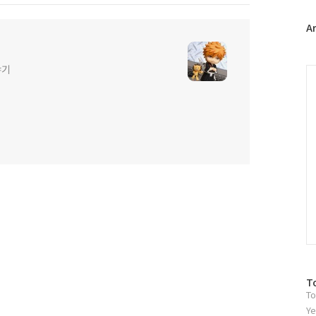
터
플
A
러
그
인
야기
C
방
T
To
문
자
Ye