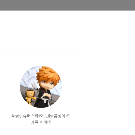
Andy(슈퍼스타)와 Lily(곰싱이)의
가족 이야기