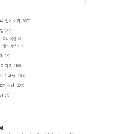
류 전체보기
(887)
여행
(21)
국내여행
(3)
해외여행
(16)
취미
(2)
 이야기
(489)
심거리들
(165)
&컴퓨팅
(203)
건강
(7)
ag