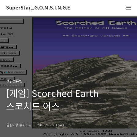
SuperStar_G.O.M.S.I.N.G.E
웹&컴퓨팅
[게임] Scorched Earth
스코치드 어스
곰싱이랑 슈퍼스타
2019. 9. 26. 17:40