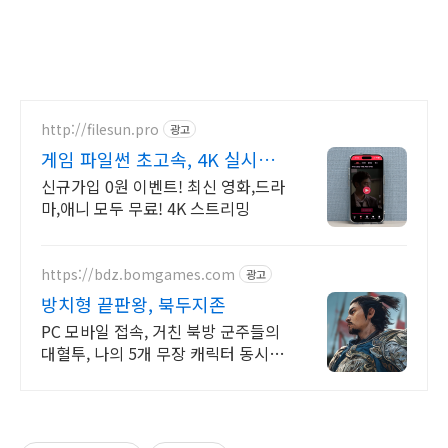
http://filesun.pro
광고
게임 파일썬 초고속, 4K 실시간
보기!
신규가입 0원 이벤트! 최신 영화,드라
마,애니 모두 무료! 4K 스트리밍
https://bdz.bomgames.com
광고
방치형 끝판왕, 북두지존
PC 모바일 접속, 거친 북방 군주들의
대혈투, 나의 5개 무장 캐릭터 동시
전투