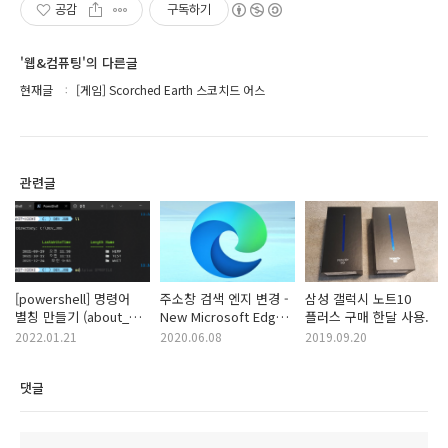
공감
구독하기
'웹&컴퓨팅'의 다른글
현재글
[게임] Scorched Earth 스코치드 어스
관련글
[powershell] 명령어
주소창 검색 엔지 변경 -
삼성 갤럭시 노트10
별칭 만들기 (about_
New Microsoft Edge
플러스 구매 한달 사용.
Alias es)
(새 마이크로소프트
2022.01.21
2020.06.08
2019.09.20
엣지) 브라우저 뉴엣지?
뉴앳지? 새엣지?
댓글