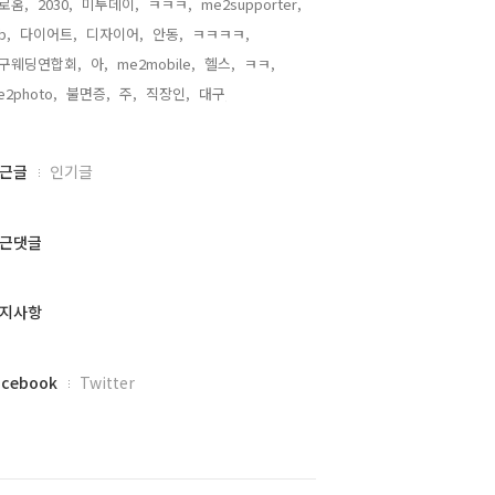
로홈,
2030,
미투데이,
ㅋㅋㅋ,
me2supporter,
b,
다이어트,
디자이어,
안동,
ㅋㅋㅋㅋ,
구웨딩연합회,
아,
me2mobile,
헬스,
ㅋㅋ,
e2photo,
불면증,
주,
직장인,
대구,
근글
인기글
근댓글
지사항
acebook
Twitter