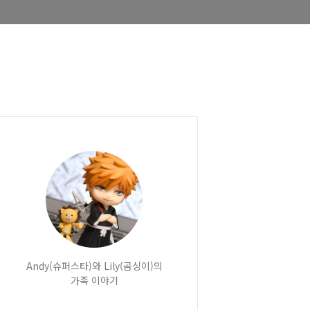
Andy(슈퍼스타)와 Lily(곰싱이)의
가족 이야기