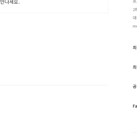
 만나세요.
프
2f
대
m
최
최
근
글
과
최
인
기
글
공
페
F
이
스
북
트
위