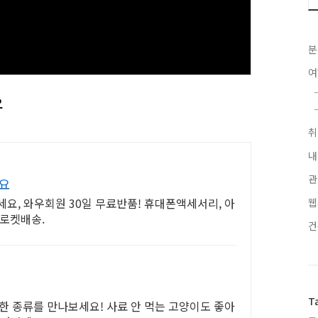
분
요
내
관
겨요
요, 와우회원 30일 무료반품! 휴대폰액세서리, 아
웹
 로켓배송.
T
양한 종류를 만나보세요! 사료 안 먹는 고양이도 좋아