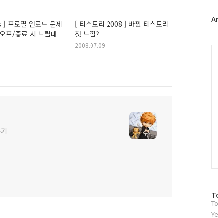
터
플
A
ws ] 프로필 언로드 문제
[ 티스토리 2008 ] 바뀐 티스토리
러
그오프/종료 시 느릴때
첫 느낌?
그
2008.07.09
인
C
야기
방
T
To
문
자
Ye