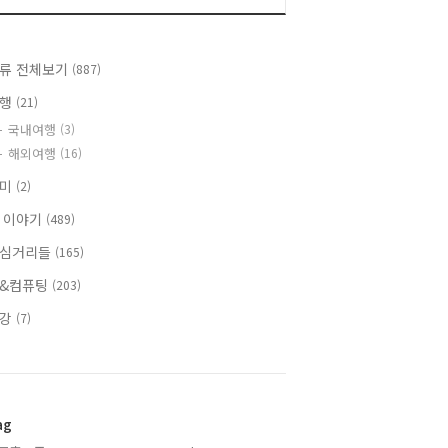
류 전체보기
(887)
여행
(21)
국내여행
(3)
해외여행
(16)
취미
(2)
 이야기
(489)
심거리들
(165)
&컴퓨팅
(203)
건강
(7)
ag