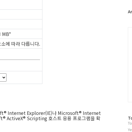
터
플
A
러
그
인
C
3 MB*
요소에 따라 다릅니다.
t® Internet Explorer(IE)나 Microsoft® Internet
방
osoft® ActiveX® Scripting 호스트 응용 프로그램을 확
T
To
문
자
Ye