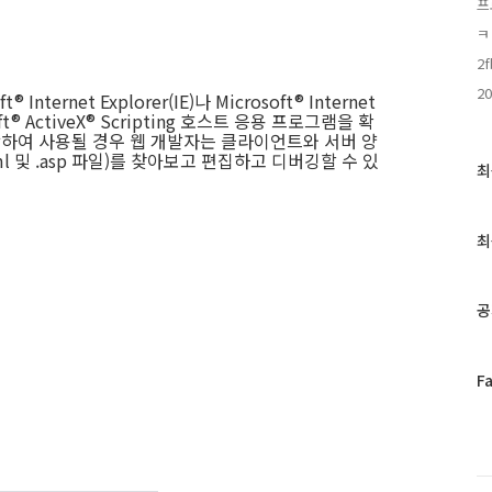
프
ㅋ
2f
20
t® Internet Explorer(IE)나 Microsoft® Internet
osoft® ActiveX® Scripting 호스트 응용 프로그램을 확
 결합하여 사용될 경우 웹 개발자는 클라이언트와 서버 양
ml 및 .asp 파일)를 찾아보고 편집하고 디버깅할 수 있
최
최
근
글
과
최
인
기
글
공
페
F
이
스
북
트
위