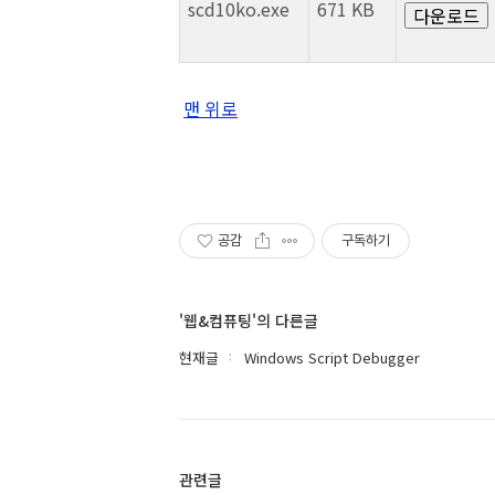
scd10ko.exe
671 KB
다운로드
맨 위로
공감
구독하기
'웹&컴퓨팅'의 다른글
현재글
Windows Script Debugger
관련글