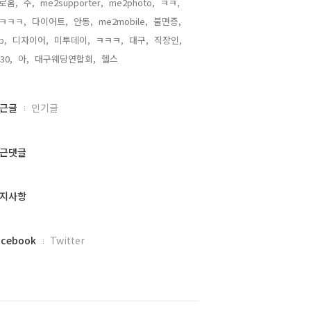
로홈,
주,
me2supporter,
me2photo,
ㅋㅋ,
ㅋㅋㅋ,
다이어트,
안동,
me2mobile,
불면증,
b,
디자이어,
미투데이,
ㅋㅋㅋ,
대구,
직장인,
30,
아,
대구웨딩연합회,
헬스,
근글
인기글
근댓글
지사항
acebook
Twitter