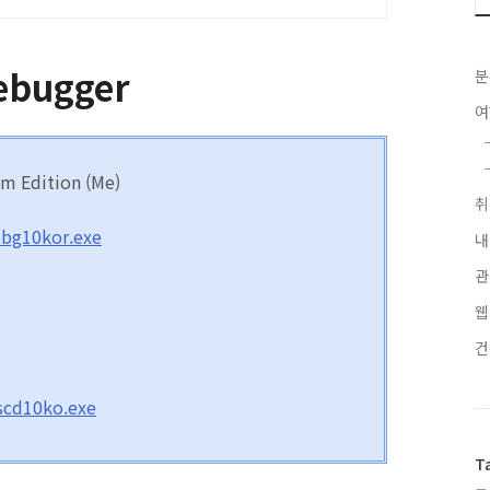
ebugger
분
m Edition (Me)
bg10kor.exe
내
관
웹
scd10ko.exe
T