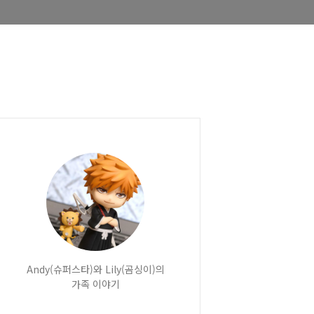
Andy(슈퍼스타)와 Lily(곰싱이)의
가족 이야기