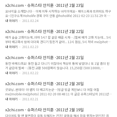
me2mobile me2photo) 2011-02-24 21:14:32 식후 디져트 커피한잔하며 수성
x2chi.com - 슈퍼스타 안치훈 -2011년 2월 23일
못 한ㅂㅏ퀴!(회식 후식 다이어트. 떡진 머리로 다음 코스는? ㅋㅋ me2mobile
요녀석을 소개합니다… 이제 미투 시작하는 녀석이예요~ 페이스북과 트위터도 하구
me2photo) 2011-02-24 22:40:51 이틀 꼬박 일하고 저녁 겸 회식 간단히 하고…
요~(친구소개 Hoholife 경북 구미 안동 @hoholife) 2011-02-23 11:51:29 이 글
집에 왔는데… 아깐 갠찮았는데.. 기분이 급 다운이네….(힘내자 힘... 피곤 얼른 ..
은 슈퍼스타님의 2011년 2월 23일의 미투데이 내용입니다.
내 이야기
2011.02.24
x2chi.com - 슈퍼스타 안치훈 -2011년 2월 22일
배가 슬슬 고파지는게..아마 5시? 칼 같은 배꼽 시계….(벌써 배가 고파 지는데... 5시
부터 배고파서 밤에 더더욱 견디기 힘든거 같아... 12시 점심, 5시 저녁 me2photo)
2011-02-22 17:06:12 “해구멍도 안이먹었는데~!”~ 옛날 아머지보다 더 어른들이
내 이야기
2011.02.23
쓰던 사투인가 봐요~! ^^ 벌써 해구멍도 안이먹었는데 무슨 배가고프노….사랑하는
아들아 by x22chi 에 남긴 글(해석 "해도 아직 안넘어 갔는데~" 반댓말 "햇 구멍도
x2chi.com - 슈퍼스타 안치훈 -2011년 2월 21일
안민는데~!" ^^ 경상북도 안동 사투리 방언 아버지인데 아머지로 오타 났네요...)
동전 바꿔드려요! 동전 들고 다니기 귀찮아서 책상위 통에 넣었더니 또 1달 좀더 된
2011-02-22 19:49:06 이 글은 슈퍼스타님의 2011년 2월 22일의 미투데이 내용입
거 같은데 벌써….(동전 교환 500원짜리 많습니다. 15,250원 (500:10000,
니다.
100:5200, 50:50) me2mobile me2photo 2fb) 2011-02-21 19:21:34 안드로
내 이야기
2011.02.22
이드도 “푸딩카메라”가 있구나!(안드로이드 어플 푸딩카메라 SKT HTC 디자이어로
테스트 근데 왜케 흐리고 어두워 me2mobile me2photo) 2011-02-21 19:44:07
x2chi.com - 슈퍼스타 안치훈 -2011년 2월 20일
이 글은 슈퍼스타님의 2011년 2월 21일의 미투데이 내용입니다.
굿모닝..썬데이! 아 왠지 더 배고지는군…(빙글 빙글 계단보니 더 어질 어질
me2mobile me2photo) 2011-02-20 08:48:11 이 글은 슈퍼스타님의 2011년 2
월 20일의 미투데이 내용입니다.
내 이야기
2011.02.21
x2chi.com - 슈퍼스타 안치훈 -2011년 2월 19일
다이어트 할 땐 불면증이 유독 심해지는 건가? 운동을 해서 잠을 못자는것인가? 음