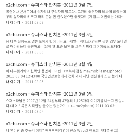
13일 일요일 오후 7시 아이유 디셈버 리쌍 불우장학생돕기 콘서트 공연3시간 희선
x2chi.com - 슈퍼스타 안치훈 -2011년 3월 7일
이는 마치고 다시 서울 올라가려면 힘들겠네~! 2fb me2photo) 2011-03-08
공연이나 콘서트에서 뒷자리나 구석자리 별로다.. 그런데 좋은자리 비싸게 잡았는데
22:05:19 이 글은 슈퍼스타님의 2011년 3월 8일의 미투데이 내용입니다.
우리 앞자리에 키크고 머리 큰놈 만 안앉았으면 좋겟다!!!(거 참.... 이번에는 아이유
리쌍 디셈버 3색 콘서트) 2011-03-07 16:35:51 이 글은 슈퍼스타님의 2011년 3월
내 이야기
2011.03.08
7일의 미투데이 내용입니다.
x2chi.com - 슈퍼스타 안치훈 -2011년 3월 5일
음 다른 은행들도 얼른 IE에서 벗어 나세요…제발…액티브X안되면 은행 업무 모바일
로 해야되는데 불편해요…(은행 웹 표준 보안 IE 크롬 사파리 파이어폭스 오페라
me2photo) 2011-03-05 11:48:58 오늘 점심 메뉴는 라멘..카레돈코츠.(라멘 점심
내 이야기
2011.03.06
하코야 me2mobile me2photo) 2011-03-05 12:39:26 이 글은 슈퍼스타님의
2011년 3월 5일의 미투데이 내용입니다.
x2chi.com - 슈퍼스타 안치훈 -2011년 3월 4일
아 나무젖가락이 한쪽만 들었어…이런…(떡볶이 점심 me2mobile me2photo)
2011-03-04 12:43:00 국민건강보험에서 전화 와서 지난 검진결과 조금 높게 나온
부분 위해서 식단 조절 하라고 전화 왔네요~!(어제 고기먹은걸 들킨것인가? 고기 줄
내 이야기
2011.03.05
이고 식사는 천천히 과식하지 않도록 하라고 합니다... 안그래도 그렇고 있습니다..ㅠ
ㅠ 고기 줄이고.... 고기 줄이고.... 2fb me2photo) 2011-03-04 17:45:22 이노무
x2chi.com - 슈퍼스타 안치훈 -2011년 3월 3일
신발끈은 맨날 풀려…(me2mobile me2photo) 2011-03-04 23:34:53 이 글은
슈퍼스타님은 2007년 12월 24일부터 47명과 1,125개의 이야기를 나누고 있습니
슈퍼스타님의 2011년 3월 4일의 미투데이 내용입니다.
다.(페이스북은 시작한날 볼수는 없는가? ㅋㅋ... me2photo) 2011-03-03
17:43:58 이 글은 슈퍼스타님의 2011년 3월 3일의 미투데이 내용입니다.
내 이야기
2011.03.04
x2chi.com - 슈퍼스타 안치훈 -2011년 3월 2일
나 연아랑 춤 추는거 어때? ㅋㅋㅋㅋ(김연아 댄스 Wave2 핸드폰 바다폰 광고)