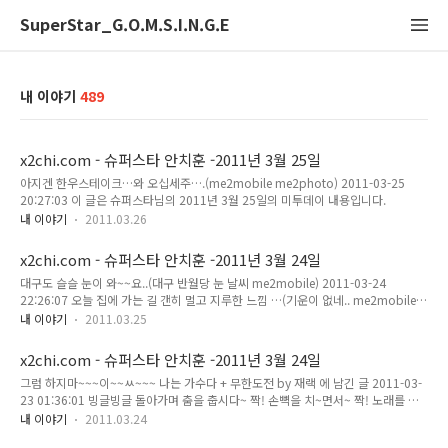
SuperStar_G.O.M.S.I.N.G.E
내 이야기
489
x2chi.com - 슈퍼스타 안치훈 -2011년 3월 25일
아지겐 한우스테이크…와 오십세주….(me2mobile me2photo) 2011-03-25
20:27:03 이 글은 슈퍼스타님의 2011년 3월 25일의 미투데이 내용입니다.
내 이야기
2011.03.26
x2chi.com - 슈퍼스타 안치훈 -2011년 3월 24일
대구도 슬슬 눈이 와~~요..(대구 반월당 눈 날씨 me2mobile) 2011-03-24
22:26:07 오늘 집에 가는 길 갠히 멀고 지루한 느낌 …(기운이 없네.. me2mobile)
2011-03-24 22:47:47 이 글은 슈퍼스타님의 2011년 3월 24일의 미투데이 내용입
내 이야기
2011.03.25
니다.
x2chi.com - 슈퍼스타 안치훈 -2011년 3월 24일
그럼 하지마~~~이~~ㅆ~~~ 나는 가수다 + 무한도전 by 재랙 에 남긴 글 2011-03-
23 01:36:01 빙글빙글 돌아가며 춤을 춥시다~ 짝! 손뼉을 치~면서~ 짝! 노래를 부~
르며~ 짝! 랄라랄라 즐거웁게 춤!추!자~~ 링가링가링~가 링가링가링~~ 링가링 가링
내 이야기
2011.03.24
~가 링가링가링~ 손에 손을 잡~고 모두 다 함 께~ 즐거웁게 춤을 춥시다~아~ 둥글게