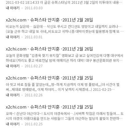
2011-03-02 18:14:33 이 글은 슈퍼스타님의 2011년 3월 2일의 미투데이 내용입
니다.
내 이야기
2011.03.03
x2chi.com - 슈퍼스타 안치훈 -2011년 2월 28일
비오는거 싫은데… 싫은데… 삭신도 쑤시고 컨디션도 엉망이고 내일까지 오려나…
(오늘 근무 하고 내일 또 쉬네,,비도오고 귀차니즘 대박이겟는데 월용병과 함께 또 휴
무라.... me2photo) 2011-02-28 08:42:19 우어 은행 2곳 들렀는데 40명식 대기
내 이야기
2011.03.01
타다가 1시간은 반걸리네..쩝!(은행업무 월말이라 그런가 쥐어 터져 대구은행이 업무
처리가 좀더 빠른듯 2fb me2mobile) 2011-02-28 15:39:58 이 글은 슈퍼스타님
x2chi.com - 슈퍼스타 안치훈 -2011년 2월 26일
의 2011년 2월 28일의 미투데이 내용입니다.
오늘의 문화생활 “김종욱 찾기 뮤지컬” 영화보고 급 보고 싶어진김에 다행 대구에서
하네요!(자리도 좋고 바로전날 밤에 예매치곤 자리 대박! 대구 봉산문화회관 뮤지컬
2fb me2mobile me2photo) 2011-02-26 18:20:17 이 글은 슈퍼스타님의 2011
내 이야기
2011.02.27
년 2월 26일의 미투데이 내용입니다.
x2chi.com - 슈퍼스타 안치훈 -2011년 2월 25일
아 씻고 바로 잠들 줄 알았는데,,,멍~하게 지금까지 이제 멍 풀렸네,,,(아 시간이 벌
써...제대로 멍때렸네,, 이제 자야지... 이거 낮까지 시체겠네...) 2011-02-25
04:03:37 엉? 이거 하나씩 다올리는거야?? 이번엔 오버 안했네…(요번달은 카톡 네
내 이야기
2011.02.26
이버톡 마이피플 골고루 쓰면서 대화 한듯.... me2photo) 2011-02-25 14:46:21
언제까지 이러고 있을테냐! ㅋㅋ(Microsoft Windows 7 Ultimate update
x2chi.com - 슈퍼스타 안치훈 -2011년 2월 25일
me2mobile me2photo) 2011-02-25 18:00:13 중년 커플 대구 메리츠빌딩 앞에
오예~! 싄난다 야근이다~! 도시의 야경속에서….(서버쪽 작업은 이래서 힘들어.... 도
서 불꽃 키스와 애정행위 작렬 아저씨 애교! ㅋㅋ(50대 초반의 커플 애정
시의 야경이 아름다움을 만드는 사람들!!! 그들의 야근하는 빌딩의 불빛이 찬란하기
me2mobile) 2011-02-25 22:06:52 곰장어? 생으..
에 도시의 야경이 아름답다고 치자,에고....) 2011-02-24 00:45:39 훈제 반마리 생
내 이야기
2011.02.25
오리 반마리 아 맛있겠다!(40시간만에 퇴근해서 회식 오리 수성못 숲과오리