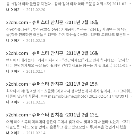
음…(잠아 와라 불면증 지겹다... 잠아 잠아 와라 와라 주문을 외워보자) 2011-02-19
03:41:31 ㄱㅁㄴ~! ㅂㄱㅍ!(굿모닝~! 배고파! 초딩 포스팅을 자꾸 하게 되네,,, ㅡ
내 이야기
2011.02.20
ㅡ;) 2011-02-19 09:06:35 이제 서울로 궈궈..(시간 대략 잘맞아 떨졌다...휴! ㅋㅋ
me2mobile me2photo) 2011-02-19 15:25:09 이 글은 슈퍼스타님의 2011년 2
x2chi.com - 슈퍼스타 안치훈 -2011년 2월 18일
월 19일의 미투데이 내용입니다.
전공:컴퓨터공학, 부전공:뻘짓 전공 : 기계공학, 부전공 : 없음 by 사과만두 에 남긴
글(컴공 전공하면 어른들은 컴퓨터 가게 하는줄 아신다...컴퓨터 고장나도 모른척 하
고 싶다....) 2011-02-17 19:17:24 오리지널에 루팅만… 진저브래드 롬에서 다시 오
내 이야기
2011.02.18
리지널 롬으로 오니 내장롬이 비좁아~(내장메모리 엄청나게 차이나네. 빨리 진저정
식 롬 나왔으면 좋겠다. 진저 익숙해지니 프로요도 불편하네... HTC 디자이어 스마트
x2chi.com - 슈퍼스타 안치훈 -2011년 2월 16일
폰 me2photo) 2011-02-17 19:22:12 명덕역에서 길묻는 사람에게 안내해준다고
택시에서 내리는데…기사 아저씨가…“건강하세요!” 라고 인사 하시네요…(감사합
방향 어짜피 그쪽이라고 같이 가다보니..목적지가 우리 빌라 앞집..우어..(20살 새내
니다 안녕히가세요 등은 들어 봤지만 건강하세요는 첨듣는 거 같네요...) 2011-02-
기 청년 여친 집 가는길 완벽 안내! ..ㅋㅋ me2mobile 같은층 계단에 문 마주보는
16 13:42:00 이 글은 슈퍼스타님의 2011년 2월 16일의 미투데이 내용입니다.
집...
내 이야기
2011.02.17
x2chi.com - 슈퍼스타 안치훈 -2011년 2월 15일
최자이너 야! 잘먹었어… 쵸콜릿!(먹고나서 생각났는데 꺼내기 싫어서..ㅋㅋ 고마워..
나중에 맛난거 사줄께..ㅋㅋ me2mobile me2photo) 2011-02-14 14:43:39 나의
여친님 곰싱이 님께서 발렌타인데이라고 하사해주신 초콜릿들…(발렌타인데이 2월
내 이야기
2011.02.15
14일 선물 ♥ 사랑합니다. me2mobile me2photo) 2011-02-14 16:00:27 테이
블위에 쏟기전! 사랑이 듬쀽 꾹꾹!(ㅋㅋ 발렌타인데이 선물 2월14일 me2mobile
x2chi.com - 슈퍼스타 안치훈 -2011년 2월 13일
me2photo) 2011-02-14 16:02:22 대구시청 직원님들 칼퇴 안하시고 제설작업 하
어제 페이스북과 미투데이 불판이 도데체 몇개 아니 몇페이지나 올라 왔는지…고기
시네!(대구 눈 시청 공무원 제설작업 me2mobile me2photo) 2011-02-14
의날인듯…나도 오늘 안먹고 운동하고 참고 있었으면 미투,페북을 접던가 미쳤을지
20:14:22 IDC 서버 보안 작업중인 우리 임대리!(아 머시따..
도..(고기의 날 주말 토요일 회식 파티 축제 잔치 친구 소주 맥주) 2011-02-13
내 이야기
2011.02.14
03:38:40 아 동대구역 역사안이 춥네…(아침부터 따시하고 달달한 아메리카노...맛