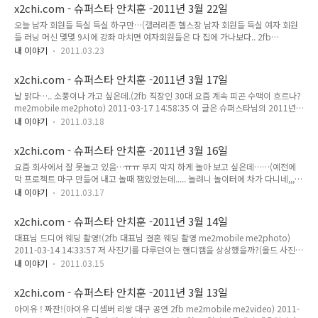
둥글게~ 짝! 둥글게 빙글빙글 돌아가며 춤을 춥시다~ 짝! 손뼉을 치~면서~ 짝! 노래
x2chi.com - 슈퍼스타 안치훈 -2011년 3월 22일
를 부~르며~ 짝! 랄라랄라 즐거웁게 춤!추!자~~ 링가링가링~가 링가링가링~~ 링가
오늘 남자 회원들 득실 득실 하구만…(갤러리존 헬스장 남자 회원들 득실 여자 회원
링 가링~가 링가링가링~ 손에 손을 잡~고 모두 다 함 께~ 즐거웁게 춤을 춥시다~아~
들 러닝 머신 몇몇 9시에 강좌 마치면 여자회원들은 다 집에 가나보다.. 2fb
둥글게 둥글게~ 짝! 둥글게 by 재랙 에 남긴 글(둥글게 빙글빙글 돌아가며 춤을 춥시
me2mobile me2photo) 2011-03-22 23:07:57 이 글은 슈퍼스타님의 2011년 3
다~ 짝! ..
내 이야기
2011.03.23
월 22일의 미투데이 내용입니다.
x2chi.com - 슈퍼스타 안치훈 -2011년 3월 17일
날 맑다….. 소풍이나 가고 싶은데.(2fb 직장인 30대 요즘 계속 피곤 수맥이 흐르나?
me2mobile me2photo) 2011-03-17 14:58:35 이 글은 슈퍼스타님의 2011년 3
월 17일의 미투데이 내용입니다.
내 이야기
2011.03.18
x2chi.com - 슈퍼스타 안치훈 -2011년 3월 16일
요즘 회사에서 잘 못놀고 있음…ㅠㅠ 무지 막지 하게 놀아 보고 싶은데……(예전에
막 프로젝트 마구 만들어 내고 놀때 잼있었는데..... 놀려니 놀이터에 차가 다니네,,,,
위험해서 놀겠어~?) 2011-03-16 03:15:24 이 글은 슈퍼스타님의 2011년 3월 16
내 이야기
2011.03.17
일의 미투데이 내용입니다.
x2chi.com - 슈퍼스타 안치훈 -2011년 3월 14일
대표님 드디어 웨딩 촬영!(2fb 대표님 결혼 웨딩 촬영 me2mobile me2photo)
2011-03-14 14:33:57 저 사진기를 다루던이는 핸디캠을 상상했을까?(올드 사진기
핸디캠 캠코더 me2mobile me2photo) 2011-03-14 21:06:43 이 글은 슈퍼스타
내 이야기
2011.03.15
님의 2011년 3월 14일의 미투데이 내용입니다.
x2chi.com - 슈퍼스타 안치훈 -2011년 3월 13일
아이유 ! 짜잔!(아이유 디셈버 리쌍 대구 공연 2fb me2mobile me2video) 2011-